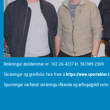
Reikningur deildarinnar er: 162-26-4237 kt. 561089-2569.
Skráningar og greiðslur fara fram á
https://www.sportabler.
Spurningar varðandi skráningu iðkanda og æfingagjöld veitir