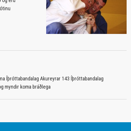
ð og eru
Heiðursfélagar KA
mótinu
Merkishafar KA
Íþróttamenn KA
KA Klúbburinn
nna Íþróttabandalag Akureyrar 143 Íþróttabandalag
og myndir koma bráðlega