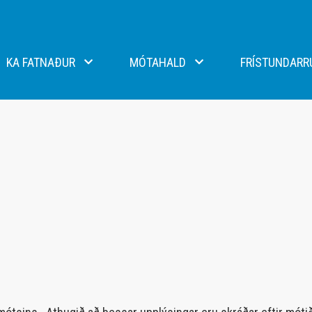
KA FATNAÐUR
MÓTAHALD
FRÍSTUNDARR
lti og handbolti - Macron
N1 mót KA
eild - Errea
Stefnumót KA
ikar - Craft