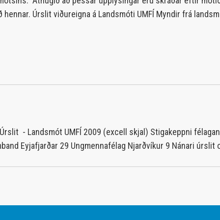
nir mótsins. Athugið að þessar upplýsingar eru skráðar eftir móti
erð hennar. Úrslit viðureigna á Landsmóti UMFÍ Myndir frá lands
Úrslit - Landsmót UMFÍ 2009 (excell skjal) Stigakeppni félaga
nd Eyjafjarðar 29 Ungmennafélag Njarðvíkur 9 Nánari úrslit 