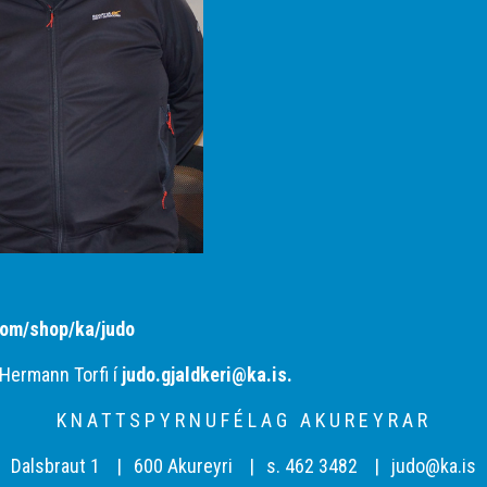
com/shop/ka/judo
 Hermann Torfi í
judo.gjaldkeri@ka.is
.
KNATTSPYRNUFÉLAG AKUREYRAR
Dalsbraut 1
600 Akureyri
s. 462 3482
judo@ka.is