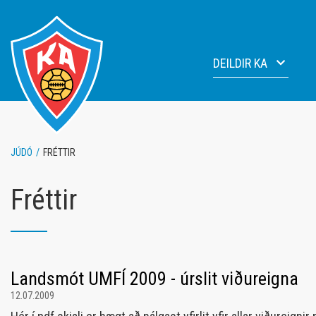
Fara
í
efni
DEILDIR KA
Knattspyrna
Fótbo
Handbolti
Blakd
JÚDÓ
/
FRÉTTIR
Blak
Fimle
Lyftingar
Fréttir
Júdó
Fimleikar
Landsmót UMFÍ 2009 - úrslit viðureigna
12.07.2009