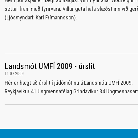
Hér í pdf skjali er hægt að nálgast yfirlit yfir allar viðureig
settar fram með fyrirvara. Villur geta hafa slæðst inn við g
(Ljósmyndari: Karl Frímannsson).
Landsmót UMFÍ 2009 - úrslit
11.07.2009
Hér er hægt að úrslit í júdómótinu á Landsmóti UMFÍ 2009. 
Reykjavíkur 41 Ungmennafélag Grindavíkur 34 Ungmennasamba