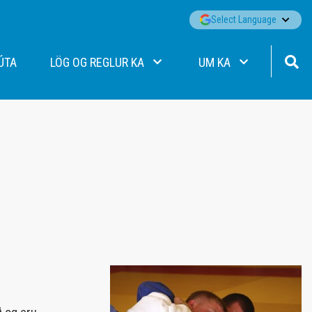
▼
Select Language
ÚTA
LÖG OG REGLUR KA
UM KA
Lög KA
Fréttir
Siðareglur KA
Aðalstjórn
Jafnréttisáætlun KA
Starfsfólk KA
Persónuverndarstefna KA
Merki KA
Viðbragðsáætlun gegn einelti
Merki KA/Þórs
Sjálfbærnistefna KA
Merki Þórs/KA
Stefna og markmið
Ársskýrslur
Stórafmæli félagsmanna
Formenn KA
Jakobssjóður