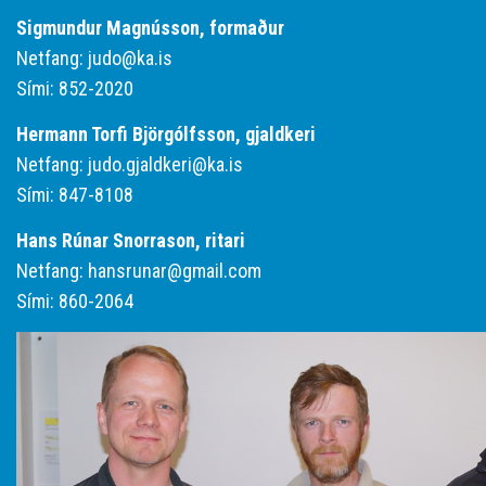
Sigmundur Magnússon, formaður
Netfang:
judo@ka.is
Sími: 852-2020
Hermann Torfi Björgólfsson, gjaldkeri
Netfang:
judo.gjaldkeri@ka.is
Sími: 847-8108
Hans Rúnar Snorrason, ritari
Netfang:
hansrunar@gmail.com
Sími: 860-2064