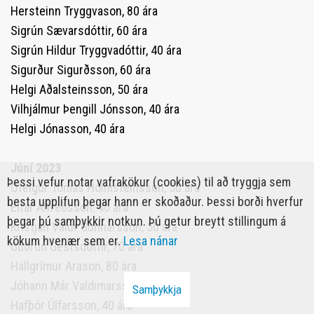
Hersteinn Tryggvason, 80 ára
Sigrún Sævarsdóttir, 60 ára
Sigrún Hildur Tryggvadóttir, 40 ára
Sigurður Sigurðsson, 60 ára
Helgi Aðalsteinsson, 50 ára
Vilhjálmur Þengill Jónsson, 40 ára
Helgi Jónasson, 40 ára
Júní 2023
Þessi vefur notar vafrakökur (cookies) til að tryggja sem
Ófeigur Tómas Hólmsteinsson, 50 ára
besta upplifun þegar hann er skoðaður. Þessi borði hverfur
Elfar Alfreðsson, 40 ára
þegar þú samþykkir notkun. Þú getur breytt stillingum á
Kristján Valur Gunnarsson, 50 ára
kökum hvenær sem er.
Lesa nánar
Guðrún Gestsdóttir, 70 ára
Hallgrímur Arason, 80 ára
Jóhann Már Valdimarsson, 40 ára
Samþykkja
Hafþór Úlfarsson, 40 ára