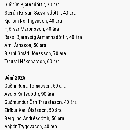
Guðrún Bjarnadóttir, 70 ára
Særún Kristín Sævarsdóttir, 40 ára
Kjartan Þór Ingvason, 40 ára
Hjörvar Maronsson, 40 ára
Rakel Bjarnveig Ármannsdóttir, 40 ára
Árni Árnason, 50 ára
Bjarni Smári Jónasson, 70 ára
Trausti Hákonarson, 60 ára
Júní 2025
Guðni RúnarTómasson, 50 ára
Ásdís Karlsdóttir, 90 ára
Guðmundur Örn Traustason, 40 ára
Eiríkur Karl Ólafsson, 50 ára
Berglind Andrésdóttir, 50 ára
Anþór Tryggvason, 40 ára