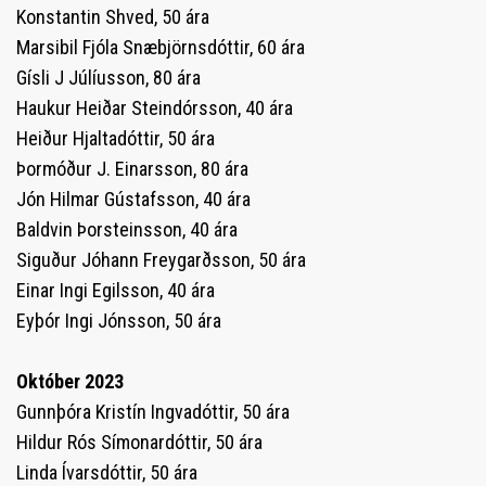
Konstantin Shved, 50 ára
Marsibil Fjóla Snæbjörnsdóttir, 60 ára
Gísli J Júlíusson, 80 ára
Haukur Heiðar Steindórsson, 40 ára
Heiður Hjaltadóttir, 50 ára
Þormóður J. Einarsson, 80 ára
Jón Hilmar Gústafsson, 40 ára
Baldvin Þorsteinsson, 40 ára
Siguður Jóhann Freygarðsson, 50 ára
Einar Ingi Egilsson, 40 ára
Eyþór Ingi Jónsson, 50 ára
Október 2023
Gunnþóra Kristín Ingvadóttir, 50 ára
Hildur Rós Símonardóttir, 50 ára
Linda Ívarsdóttir, 50 ára