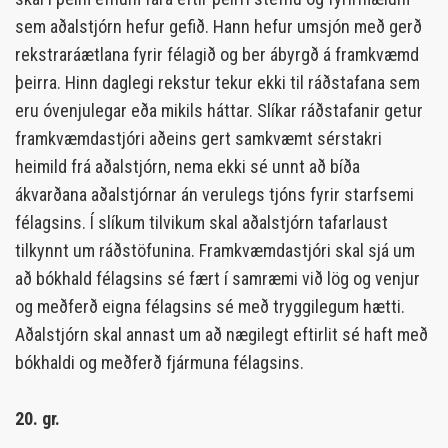
sem aðalstjórn hefur gefið. Hann hefur umsjón með gerð
rekstraráætlana fyrir félagið og ber ábyrgð á framkvæmd
þeirra. Hinn daglegi rekstur tekur ekki til ráðstafana sem
eru óvenjulegar eða mikils háttar. Slíkar ráðstafanir getur
framkvæmdastjóri aðeins gert samkvæmt sérstakri
heimild frá aðalstjórn, nema ekki sé unnt að bíða
ákvarðana aðalstjórnar án verulegs tjóns fyrir starfsemi
félagsins. Í slíkum tilvikum skal aðalstjórn tafarlaust
tilkynnt um ráðstöfunina. Framkvæmdastjóri skal sjá um
að bókhald félagsins sé fært í samræmi við lög og venjur
og meðferð eigna félagsins sé með tryggilegum hætti.
Aðalstjórn skal annast um að nægilegt eftirlit sé haft með
bókhaldi og meðferð fjármuna félagsins.
20. gr.