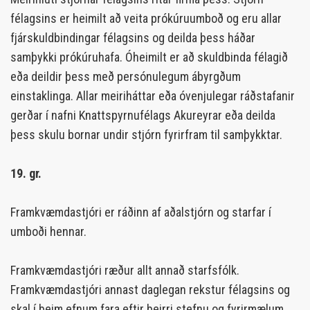
félagsins er heimilt að veita prókúruumboð og eru allar
fjárskuldbindingar félagsins og deilda þess háðar
samþykki prókúruhafa. Óheimilt er að skuldbinda félagið
eða deildir þess með persónulegum ábyrgðum
einstaklinga. Allar meiriháttar eða óvenjulegar ráðstafanir
gerðar í nafni Knattspyrnufélags Akureyrar eða deilda
þess skulu bornar undir stjórn fyrirfram til samþykktar.
19. gr.
Framkvæmdastjóri er ráðinn af aðalstjórn og starfar í
umboði hennar.
Framkvæmdastjóri ræður allt annað starfsfólk.
Framkvæmdastjóri annast daglegan rekstur félagsins og
skal í þeim efnum fara eftir þeirri stefnu og fyrirmælum