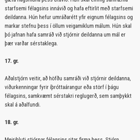
starfsemi félagsins innávið og hafa eftirlit með starfsemi
deildanna. Hún hefur umráðarétt yfir eignum félagsins og
markar stefnu þess í öllum veigamiklum málum. Hún skal
þó jafnan hafa samráð við stjórnir deildanna um mál er
þær varðar sérstaklega.
17. gr.
Aðalstjórn veitir, að höfðu samráði við stjórnir deildanna,
viðurkenningar fyrir íþróttaárangur eða störf í þágu
félagsins, samkvæmt sérstakri reglugerð, sem samþykkt
skal á aðalfundi.
18. gr.
Meirihluti stjórnar félagsins ritar firma þess. Stjórn