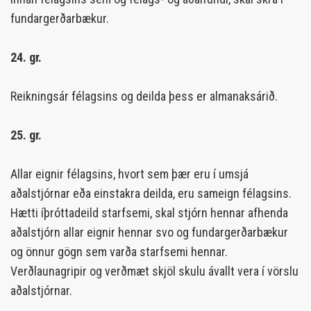
fundargerðarbækur.
24. gr.
Reikningsár félagsins og deilda þess er almanaksárið.
25. gr.
Allar eignir félagsins, hvort sem þær eru í umsjá
aðalstjórnar eða einstakra deilda, eru sameign félagsins.
Hætti íþróttadeild starfsemi, skal stjórn hennar afhenda
aðalstjórn allar eignir hennar svo og fundargerðarbækur
og önnur gögn sem varða starfsemi hennar.
Verðlaunagripir og verðmæt skjöl skulu ávallt vera í vörslu
aðalstjórnar.