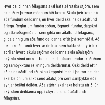
Hver deild innan félagsins skal hafa sérstaka stjórn, sem
skipuð er þremur mönnum hið fæsta. Skulu þeir kosnir á
aðalfundum deildanna, en hver deild skal halda aðalfund
árlega. Reglur um fundarboðun, lögmæti fundar, dagskrá
og atkvæðagreiðslur sem gilda um aðalfund félagsins,
gilda einnig um aðalfund deildanna, eftir því sem við á. Að
loknum aðalfundi hverrar deildar sem halda skal fyrir lok
apríl ár hvert skulu stjórnir deildanna skila aðalstjórn
skýrslu sinni um starfsemi deildar, ásamt endurskoðuðum
og samþykktum reikningum deildarinnar. Óski deild eftir
að halda aðalfund að loknu keppnistímabili þeirrar deildar
skal beiðni um slíkt send aðalstjórn sem samþykkir eða
synjar beiðni deildar. Aðalstjórn skal taka helstu atriði úr
skýrslum deildanna upp í skýrslu sína á aðalfundi
félagsins.