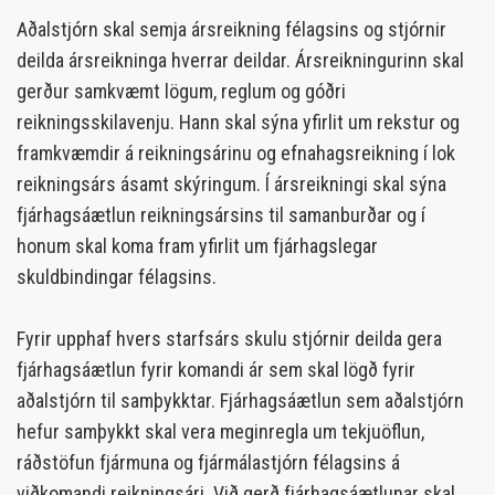
Aðalstjórn skal semja ársreikning félagsins og stjórnir
deilda ársreikninga hverrar deildar. Ársreikningurinn skal
gerður samkvæmt lögum, reglum og góðri
reikningsskilavenju. Hann skal sýna yfirlit um rekstur og
framkvæmdir á reikningsárinu og efnahagsreikning í lok
reikningsárs ásamt skýringum. Í ársreikningi skal sýna
fjárhagsáætlun reikningsársins til samanburðar og í
honum skal koma fram yfirlit um fjárhagslegar
skuldbindingar félagsins.
Fyrir upphaf hvers starfsárs skulu stjórnir deilda gera
fjárhagsáætlun fyrir komandi ár sem skal lögð fyrir
aðalstjórn til samþykktar. Fjárhagsáætlun sem aðalstjórn
hefur samþykkt skal vera meginregla um tekjuöflun,
ráðstöfun fjármuna og fjármálastjórn félagsins á
viðkomandi reikningsári. Við gerð fjárhagsáætlunar skal