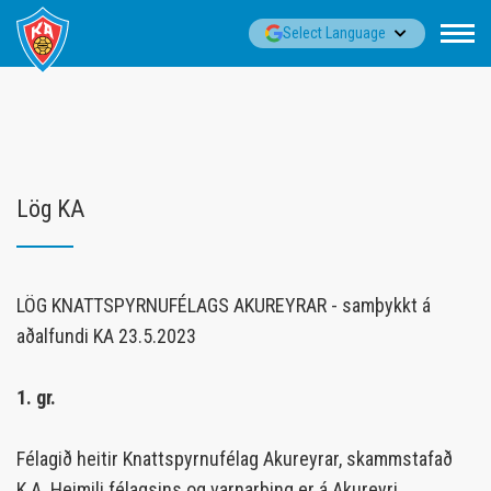
Fara
▼
Select Language
í
efni
Lög KA
LÖG KNATTSPYRNUFÉLAGS AKUREYRAR - samþykkt á
aðalfundi KA 23.5.2023
1. gr.
Félagið heitir Knattspyrnufélag Akureyrar, skammstafað
K.A. Heimili félagsins og varnarþing er á Akureyri.