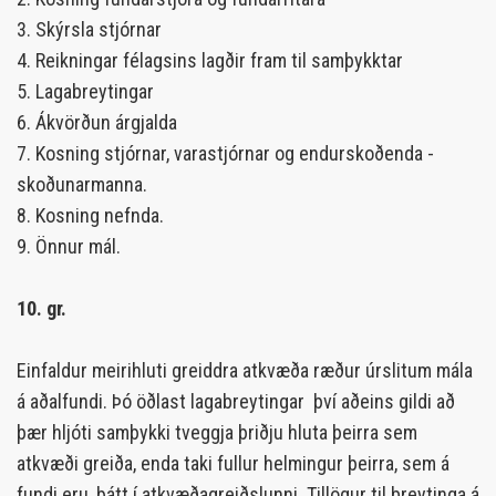
3. Skýrsla stjórnar
4. Reikningar félagsins lagðir fram til samþykktar
5. Lagabreytingar
6. Ákvörðun árgjalda
7. Kosning stjórnar, varastjórnar og endurskoðenda -
skoðunarmanna.
8. Kosning nefnda.
9. Önnur mál.
10. gr.
Einfaldur meirihluti greiddra atkvæða ræður úrslitum mála
á aðalfundi. Þó öðlast lagabreytingar því aðeins gildi að
þær hljóti samþykki tveggja þriðju hluta þeirra sem
atkvæði greiða, enda taki fullur helmingur þeirra, sem á
fundi eru, þátt í atkvæðagreiðslunni. Tillögur til breytinga á