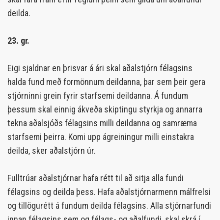
deilda.
23. gr.
Eigi sjaldnar en þrisvar á ári skal aðalstjórn félagsins
halda fund með formönnum deildanna, þar sem þeir gera
stjórninni grein fyrir starfsemi deildanna. Á fundum
þessum skal einnig ákveða skiptingu styrkja og annarra
tekna aðalsjóðs félagsins milli deildanna og samræma
starfsemi þeirra. Komi upp ágreiningur milli einstakra
deilda, sker aðalstjórn úr.
Fulltrúar aðalstjórnar hafa rétt til að sitja alla fundi
félagsins og deilda þess. Hafa aðalstjórnarmenn málfrelsi
og tillögurétt á fundum deilda félagsins. Alla stjórnarfundi
innan félagsins sem og félags- og aðalfundi, skal skrá í