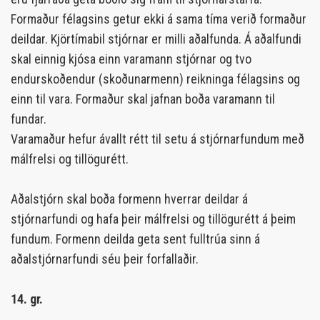
Formaður félagsins getur ekki á sama tíma verið formaður
deildar. Kjörtímabil stjórnar er milli aðalfunda. Á aðalfundi
skal einnig kjósa einn varamann stjórnar og tvo
endurskoðendur (skoðunarmenn) reikninga félagsins og
einn til vara. Formaður skal jafnan boða varamann til
fundar.
Varamaður hefur ávallt rétt til setu á stjórnarfundum með
málfrelsi og tillögurétt.
Aðalstjórn skal boða formenn hverrar deildar á
stjórnarfundi og hafa þeir málfrelsi og tillögurétt á þeim
fundum. Formenn deilda geta sent fulltrúa sinn á
aðalstjórnarfundi séu þeir forfallaðir.
14. gr.