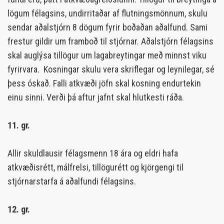
lögum félagsins, undirritaðar af flutningsmönnum, skulu
sendar aðalstjórn 8 dögum fyrir boðaðan aðalfund. Sami
frestur gildir um framboð til stjórnar. Aðalstjórn félagsins
skal auglýsa tillögur um lagabreytingar með minnst viku
fyrirvara. Kosningar skulu vera skriflegar og leynilegar, sé
þess óskað. Falli atkvæði jöfn skal kosning endurtekin
einu sinni. Verði þá aftur jafnt skal hlutkesti ráða.
11. gr.
Allir skuldlausir félagsmenn 18 ára og eldri hafa
atkvæðisrétt, málfrelsi, tillögurétt og kjörgengi til
stjórnarstarfa á aðalfundi félagsins.
12. gr.