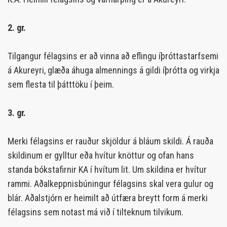
2. gr.
Tilgangur félagsins er að vinna að eflingu íþróttastarfsemi
á Akureyri, glæða áhuga almennings á gildi íþrótta og virkja
sem flesta til þátttöku í þeim.
3. gr.
Merki félagsins er rauður skjöldur á bláum skildi. Á rauða
skildinum er gylltur eða hvítur knöttur og ofan hans
standa bókstafirnir KA í hvítum lit. Um skildina er hvítur
rammi. Aðalkeppnisbúningur félagsins skal vera gulur og
blár. Aðalstjórn er heimilt að útfæra breytt form á merki
félagsins sem notast má við í tilteknum tilvikum.