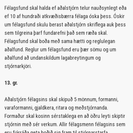
Félagsfund skal halda ef aðalstjórn telur nauðsynlegt eða
ef 10 af hundraði atkvæðisbærra félaga óska þess. Óskir
um félagsfund skulu berast aðalstjórn skriflega auk þess
sem tilgreina þarf fundarefni það sem ræða skal.
Félagsfund skal boða með sama hætti og reglulegan
aðalfund. Reglur um félagsfund eru þær sömu og um
aðalfund að undanskildum lagabreytingum og
stjórnarkjöri.
13. gr.
Aðalstjórn félagsins skal skipuð 5 mönnum, formanni,
varaformanni, gjaldkera, ritara og meðstjórnanda.
Formaður skal kosinn sérstaklega en að öðru leyti skiptir
stjórnin með sér verkum. Allir félagsmenn félagsins sem
eru fjárráða geta boðið sig fram til stjórnarstarfa.