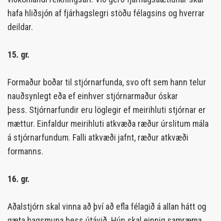
hafa hliðsjón af fjárhagslegri stöðu félagsins og hverrar
deildar.
15. gr.
Formaður boðar til stjórnarfunda, svo oft sem hann telur
nauðsynlegt eða ef einhver stjórnarmaður óskar
þess. Stjórnarfundir eru löglegir ef meirihluti stjórnar er
mættur. Einfaldur meirihluti atkvæða ræður úrslitum mála
á stjórnarfundum. Falli atkvæði jafnt, ræður atkvæði
formanns.
16. gr.
Aðalstjórn skal vinna að því að efla félagið á allan hátt og
gæta hagsmuna þess útávið. Hún skal einnig samræma