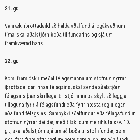
21. gr.
Vanræki íþróttadeild að halda aðalfund á lögákveðnum
tíma, skal aðalstjórn boða til fundarins og sjá um
framkvæmd hans.
22. gr.
Komi fram óskir meðal félagsmanna um stofnun nýrrar
íþróttadeildar innan félagsins, skal senda aðalstjórn
félagsins þær skriflega. Er stjórninni þá skylt að leggja
tillöguna fyrir á félagsfundi eða fyrir næsta reglulegan
aðalfund félagsins. Samþykki aðalfundur eða félagsfundur
stofnun nýrrar deildar, með tilskildum meirihluta skv. 10.
gr., skal aðalstjórn sjá um að boða til stofnfundar, sem
skal fara fram eftir reglum þeim sem gilda um aðalfundi