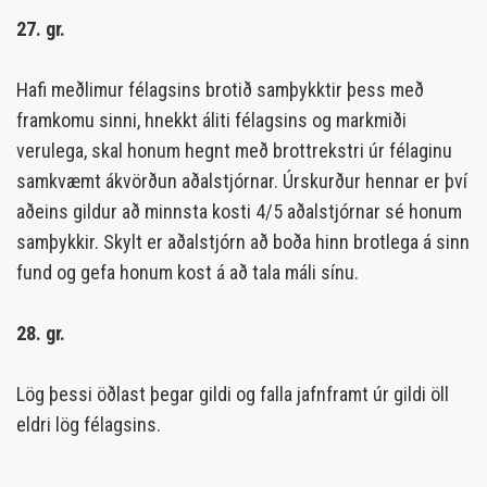
27. gr.
Hafi meðlimur félagsins brotið samþykktir þess með
framkomu sinni, hnekkt áliti félagsins og markmiði
verulega, skal honum hegnt með brottrekstri úr félaginu
samkvæmt ákvörðun aðalstjórnar. Úrskurður hennar er því
aðeins gildur að minnsta kosti 4/5 aðalstjórnar sé honum
samþykkir. Skylt er aðalstjórn að boða hinn brotlega á sinn
fund og gefa honum kost á að tala máli sínu.
28. gr.
Lög þessi öðlast þegar gildi og falla jafnframt úr gildi öll
eldri lög félagsins.