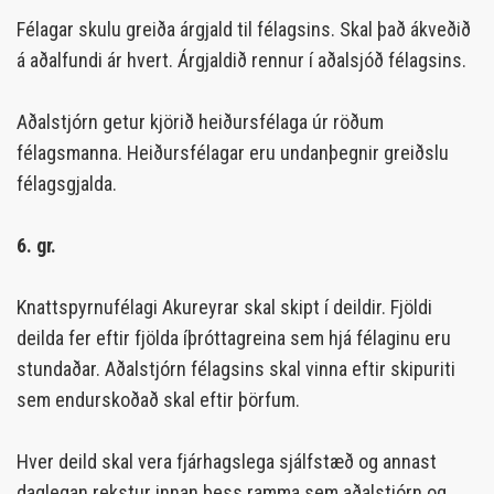
Félagar skulu greiða árgjald til félagsins. Skal það ákveðið
á aðalfundi ár hvert. Árgjaldið rennur í aðalsjóð félagsins.
Aðalstjórn getur kjörið heiðursfélaga úr röðum
félagsmanna. Heiðursfélagar eru undanþegnir greiðslu
félagsgjalda.
6. gr.
Knattspyrnufélagi Akureyrar skal skipt í deildir. Fjöldi
deilda fer eftir fjölda íþróttagreina sem hjá félaginu eru
stundaðar. Aðalstjórn félagsins skal vinna eftir skipuriti
sem endurskoðað skal eftir þörfum.
Hver deild skal vera fjárhagslega sjálfstæð og annast
daglegan rekstur innan þess ramma sem aðalstjórn og