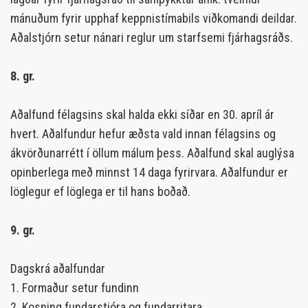
mánuðum fyrir upphaf keppnistímabils viðkomandi deildar.
Aðalstjórn setur nánari reglur um starfsemi fjárhagsráðs.
8. gr.
Aðalfund félagsins skal halda ekki síðar en 30. apríl ár
hvert. Aðalfundur hefur æðsta vald innan félagsins og
ákvörðunarrétt í öllum málum þess. Aðalfund skal auglýsa
opinberlega með minnst 14 daga fyrirvara. Aðalfundur er
löglegur ef löglega er til hans boðað.
9. gr.
Dagskrá aðalfundar
1. Formaður setur fundinn
2. Kosning fundarstjóra og fundarritara