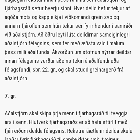
fjárhagsráð setur hverju sinni. Hver deild hefur tekjur af
ágóða móta og kappleikja í viðkomandi grein svo og
annarri fjáröflun sem hún tekur sér fyrir hendur í samráði
við aðalstjórn. Að öðru leyti lúta deildirnar sameiginlegri
aðalstjórn félagsins, sem fer með æðsta vald í málum
þess milli aðalfunda. Ákvörðun um stofnun nýrrar deildar
innan félagsins verður aðeins tekin á aðalfundi eða
félagsfundi, sbr. 22. gr., og skal studd greinargerð frá
aðalstjórn.
7. gr.
Aðalstjórn skal skipa þrjá menn í fjárhagsráð til tveggja
ára í senn. Hlutverk fjárhagsráðs er að hafa eftirlit með
fjárreiðum deilda félagsins. Rekstraráætlanir deilda skulu
lagðar fyrir fjárhagsráð til samþykktar amk. tveimur