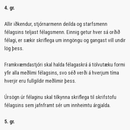
4. gr.
Allir iðkendur, stjórnarmenn deilda og starfsmenn
félagsins teljast félagsmenn. Einnig getur hver sá orðið
félagi, er sækir skriflega um inngöngu og gangast vill undir
lög þess.
Framkvæmdastjóri skal halda félagaskrá á tölvutæku formi
yfir alla meðlimi félagsins, svo séð verði á hverjum tíma
hverjir eru fullgildir meðlimir þess.
Úrsögn úr félaginu skal tilkynna skriflega til skrifstofu
félagsins sem jafnframt sér um innheimtu árgjalda.
5. gr.