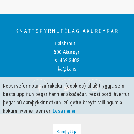
KNATTSPYRNUFÉLAG AKUREYRAR
Dalsbraut 1
600 Akureyri
s. 462 3482
ka@ka.is
Þessi vefur notar vafrakökur (cookies) til að tryggja sem
besta upplifun þegar hann er skoðaður. Þessi borði hverfur
þegar þú samþykkir notkun. Þú getur breytt stillingum á
kökum hvenær sem er.
Lesa nánar
Samþykkja