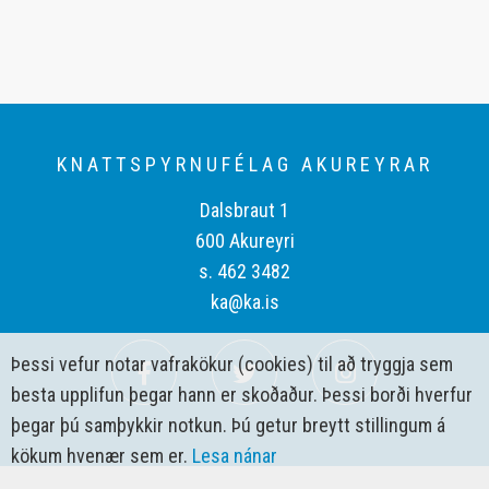
KNATTSPYRNUFÉLAG AKUREYRAR
Dalsbraut 1
600 Akureyri
s. 462 3482
ka@ka.is
Þessi vefur notar vafrakökur (cookies) til að tryggja sem
besta upplifun þegar hann er skoðaður. Þessi borði hverfur
þegar þú samþykkir notkun. Þú getur breytt stillingum á
kökum hvenær sem er.
Lesa nánar