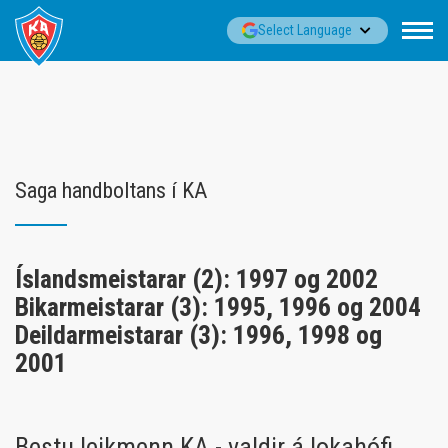
Fara
▼
Select Language
í
efni
Saga handboltans í KA
Íslandsmeistarar (2): 1997 og 2002
Bikarmeistarar (3): 1995, 1996 og 2004
Deildarmeistarar (3): 1996, 1998 og
2001
Bestu leikmenn KA - valdir á lokahófi