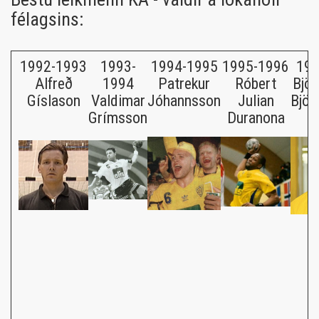
félagsins:
1992-1993
1993-
1994-1995
1995-1996
199
Alfreð
1994
Patrekur
Róbert
Björ
Gíslason
Valdimar
Jóhannsson
Julian
Björ
Grímsson
Duranona