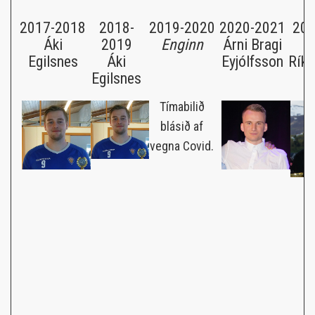
2017-2018
2018-
2019-2020
2020-2021
202
Áki
2019
Enginn
Árni Bragi
Ó
Egilsnes
Áki
Eyjólfsson
Rík
Egilsnes
Tímabilið
blásið af
vegna Covid.