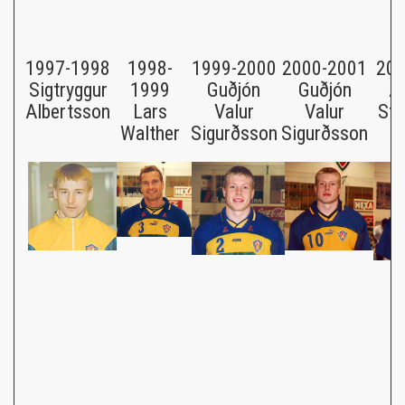
1997-1998
1998-
1999-2000
2000-2001
200
Sigtryggur
1999
Guðjón
Guðjón
A
Albertsson
Lars
Valur
Valur
Ste
Walther
Sigurðsson
Sigurðsson