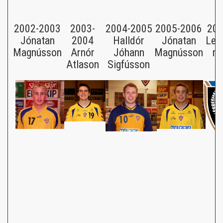
2002-2003
2003-
2004-2005
2005-2006
200
Jónatan
2004
Halldór
Jónatan
Leik
Magnússon
Arnór
Jóhann
Magnússon
me
Atlason
Sigfússon