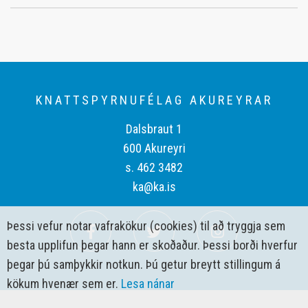
KNATTSPYRNUFÉLAG AKUREYRAR
Dalsbraut 1
600 Akureyri
s. 462 3482
ka@ka.is
Þessi vefur notar vafrakökur (cookies) til að tryggja sem
besta upplifun þegar hann er skoðaður. Þessi borði hverfur
þegar þú samþykkir notkun. Þú getur breytt stillingum á
kökum hvenær sem er.
Lesa nánar