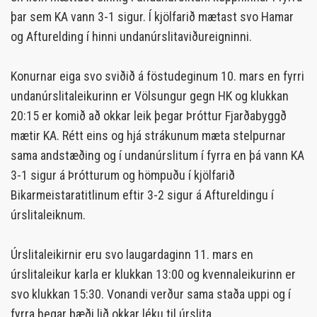
þar sem KA vann 3-1 sigur. Í kjölfarið mætast svo Hamar
og Afturelding í hinni undanúrslitaviðureigninni.
Konurnar eiga svo sviðið á föstudeginum 10. mars en fyrri
undanúrslitaleikurinn er Völsungur gegn HK og klukkan
20:15 er komið að okkar leik þegar Þróttur Fjarðabyggð
mætir KA. Rétt eins og hjá strákunum mæta stelpurnar
sama andstæðing og í undanúrslitum í fyrra en þá vann KA
3-1 sigur á Þrótturum og hömpuðu í kjölfarið
Bikarmeistaratitlinum eftir 3-2 sigur á Aftureldingu í
úrslitaleiknum.
Úrslitaleikirnir eru svo laugardaginn 11. mars en
úrslitaleikur karla er klukkan 13:00 og kvennaleikurinn er
svo klukkan 15:30. Vonandi verður sama staða uppi og í
fyrra þegar bæði lið okkar léku til úrslita.