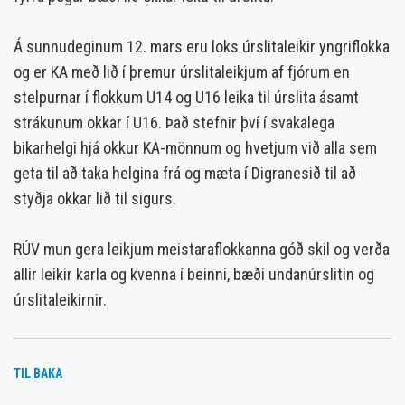
Á sunnudeginum 12. mars eru loks úrslitaleikir yngriflokka
og er KA með lið í þremur úrslitaleikjum af fjórum en
stelpurnar í flokkum U14 og U16 leika til úrslita ásamt
strákunum okkar í U16. Það stefnir því í svakalega
bikarhelgi hjá okkur KA-mönnum og hvetjum við alla sem
geta til að taka helgina frá og mæta í Digranesið til að
styðja okkar lið til sigurs.
RÚV mun gera leikjum meistaraflokkanna góð skil og verða
allir leikir karla og kvenna í beinni, bæði undanúrslitin og
úrslitaleikirnir.
TIL BAKA