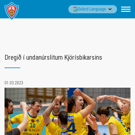
Fara
▼
Select Language
í
efni
Dregið í undanúrslitum Kjörísbikarsins
01.03.2023