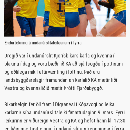
Endurtekning á undanúrslitaleikjunum í fyrra
Dregið var í undanúrslit Kjörísbikars karla og kvenna í
blakinu í dag og voru bæði lið KA að sjálfsögðu í pottinum
og eðlilega mikil eftirvænting í loftinu. Það eru
landsbyggðarslagir framundan en karlalið KA mætir liði
Vestra og kvennaliðið mætir Þrótti Fjarðabyggð.
Bikarhelgin fer öll fram í Digranesi í Kópavogi og leika
karlarnir sína undanúrslitaleiki fimmtudaginn 9. mars. Fyrri
leikurinn er viðureign Vestra og KA og hefst hann kl. 17:30
en liðin mættust einnig í undanúrslitum keppninnar í fyrra