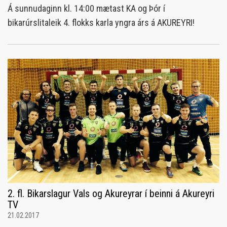
Á sunnudaginn kl. 14:00 mætast KA og Þór í
bikarúrslitaleik 4. flokks karla yngra árs á AKUREYRI!
2. fl. Bikarslagur Vals og Akureyrar í beinni á Akureyri
TV
21.02.2017