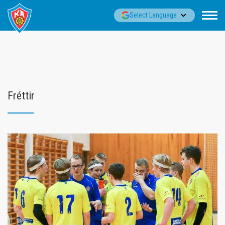
Fara
▼
Select Language
í
efni
Fréttir