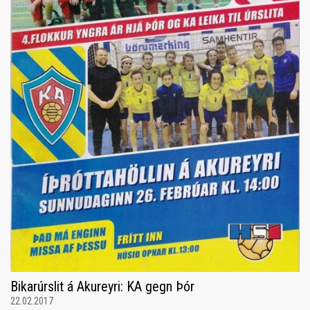
Bikarúrslit á Akureyri: KA gegn Þór
22.02.2017