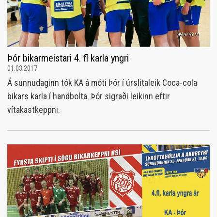
Þór bikarmeistari 4. fl karla yngri
01.03.2017
Á sunnudaginn tók KA á móti Þór í úrslitaleik Coca-cola
bikars karla í handbolta. Þór sigraði leikinn eftir
vítakastkeppni.