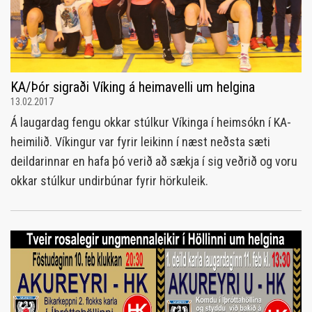
KA/Þór sigraði Víking á heimavelli um helgina
13.02.2017
Á laugardag fengu okkar stúlkur Víkinga í heimsókn í KA-
heimilið. Víkingur var fyrir leikinn í næst neðsta sæti
deildarinnar en hafa þó verið að sækja í sig veðrið og voru
okkar stúlkur undirbúnar fyrir hörkuleik.