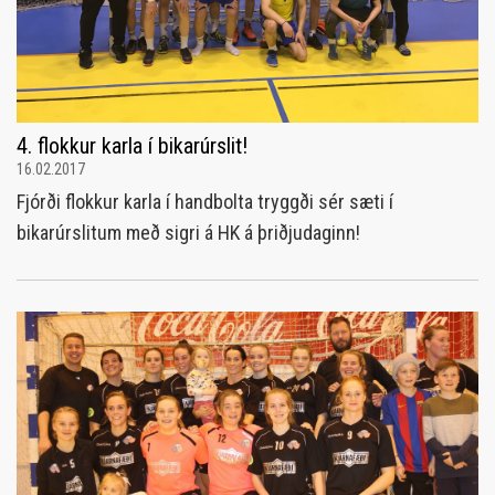
4. flokkur karla í bikarúrslit!
16.02.2017
Fjórði flokkur karla í handbolta tryggði sér sæti í
bikarúrslitum með sigri á HK á þriðjudaginn!