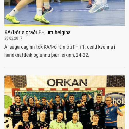
KA/Þór sigraði FH um helgina
20.02.2017
Á laugardaginn tók KA/Þór á móti FH í 1. deild kvenna í
handknattleik og unnu þær leikinn, 24-22.