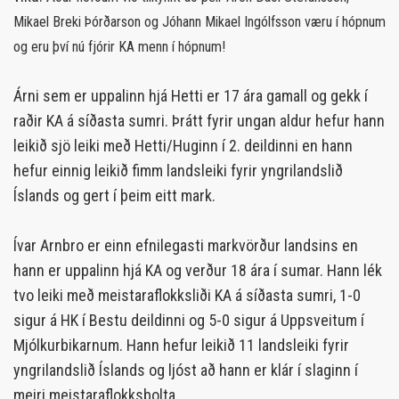
Mikael Breki Þórðarson og Jóhann Mikael Ingólfsson væru í hópnum
og eru því nú fjórir KA menn í hópnum!
Árni sem er uppalinn hjá Hetti er 17 ára gamall og gekk í
raðir KA á síðasta sumri. Þrátt fyrir ungan aldur hefur hann
leikið sjö leiki með Hetti/Huginn í 2. deildinni en hann
hefur einnig leikið fimm landsleiki fyrir yngrilandslið
Íslands og gert í þeim eitt mark.
Ívar Arnbro er einn efnilegasti markvörður landsins en
hann er uppalinn hjá KA og verður 18 ára í sumar. Hann lék
tvo leiki með meistaraflokksliði KA á síðasta sumri, 1-0
sigur á HK í Bestu deildinni og 5-0 sigur á Uppsveitum í
Mjólkurbikarnum. Hann hefur leikið 11 landsleiki fyrir
yngrilandslið Íslands og ljóst að hann er klár í slaginn í
meiri meistaraflokksbolta.