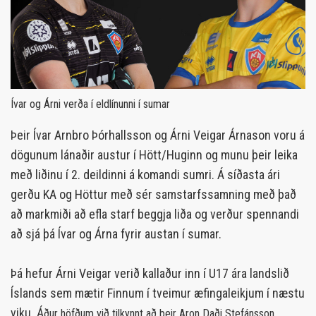
Ívar og Árni verða í eldlínunni í sumar
Þeir Ívar Arnbro Þórhallsson og Árni Veigar Árnason voru á
dögunum lánaðir austur í Hött/Huginn og munu þeir leika
með liðinu í 2. deildinni á komandi sumri. Á síðasta ári
gerðu KA og Höttur með sér samstarfssamning með það
að markmiði að efla starf beggja liða og verður spennandi
að sjá þá Ívar og Árna fyrir austan í sumar.
Þá hefur Árni Veigar verið kallaður inn í U17 ára landslið
Íslands sem mætir Finnum í tveimur æfingaleikjum í næstu
viku. Á
ður höfðum við tilkynnt að þeir
Aron Daði Stefánsson,