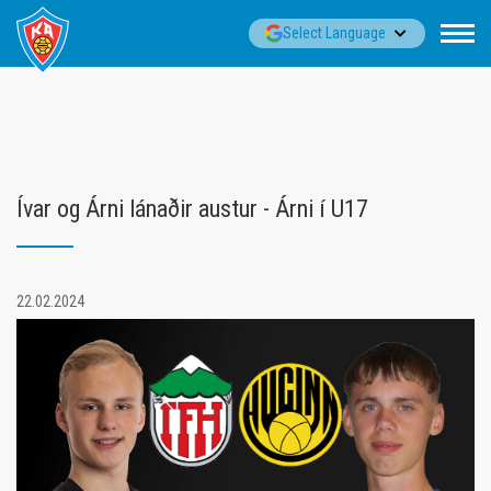
Fara
▼
Select Language
í
efni
Ívar og Árni lánaðir austur - Árni í U17
22.02.2024