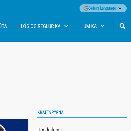
▼
Select Language
ÚTA
LÖG OG REGLUR KA
UM KA
Lög KA
Fréttir
Siðareglur KA
Aðalstjórn
Jafnréttisáætlun KA
Starfsfólk KA
Persónuverndarstefna KA
Merki KA
Viðbragðsáætlun gegn einelti
Merki KA/Þórs
Sjálfbærnistefna KA
Merki Þórs/KA
Stefna og markmið
Ársskýrslur
Stórafmæli félagsmanna
KNATTSPYRNA
Formenn KA
Um deildina
Jakobssjóður