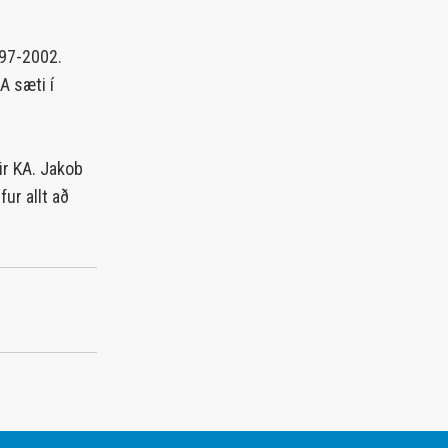
997-2002.
A sæti í
ir KA. Jakob
ur allt að