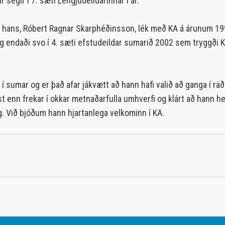
segir í 7. sæti Lengjudeildarinnar í ár.
ðir hans, Róbert Ragnar Skarphéðinsson, lék með KA á árunum 1
og endaði svo í 4. sæti efstudeildar sumarið 2002 sem tryggði K
 í sumar og er það afar jákvætt að hann hafi valið að ganga í rað
 enn frekar í okkar metnaðarfulla umhverfi og klárt að hann hef
g. Við bjóðum hann hjartanlega velkominn í KA.