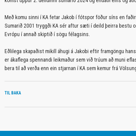
komst uppúr 2. deildinni sumarið 2024 og endaði eins og áður 
Með komu sinni í KA fetar Jakob í fótspor föður síns en fa
Sumarið 2001 tryggði KA sér aftur sæti í deild þeirra bestu 
Evrópu í annað skiptið í sögu félagsins.
Eðlilega skapaðist mikill áhugi á Jakobi eftir framgöngu hans
er ákaflega spennandi leikmaður sem við trúum að muni eflast
bera til að verða enn ein stjarnan í KA sem kemur frá Völsun
TIL BAKA