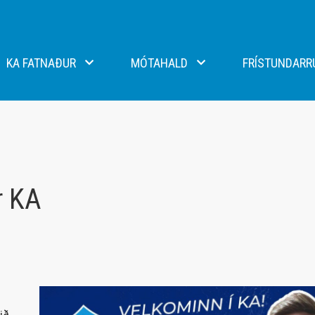
KA FATNAÐUR
MÓTAHALD
FRÍSTUNDARR
lti og handbolti - Macron
N1 mót KA
eild - Errea
Stefnumót KA
ikar - Craft
r KA