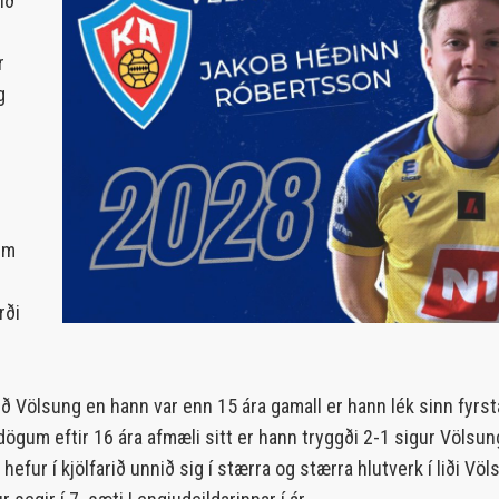
ið
r
g
em
rði
eð Völsung en hann var enn 15 ára gamall er hann lék sinn fyrst
ögum eftir 16 ára afmæli sitt er hann tryggði 2-1 sigur Völsungs
efur í kjölfarið unnið sig í stærra og stærra hlutverk í liði V