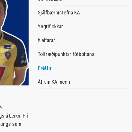
Heiðursfélagar KA
Sjálfbærnistefna KA
Merkishafar KA
Íþróttamenn KA
Yngriflokkar
KA Klúbburinn
Þjálfarar
Tölfræðipunktar fótboltans
Fréttir
Áfram KA menn
a
 á Leikni F. í
ölsungs sem