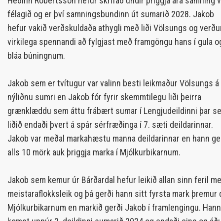
Héðinn Róbertsson hefur skrifað undir þriggja ára samning v
félagið og er því samningsbundinn út sumarið 2028. Jakob
hefur vakið verðskuldaða athygli með liði Völsungs og verðu
virkilega spennandi að fylgjast með framgöngu hans í gula o
bláa búningnum.
Jakob sem er tvítugur var valinn besti leikmaður Völsungs á
nýliðnu sumri en Jakob fór fyrir skemmtilegu liði þeirra
grænklæddu sem áttu frábært sumar í Lengjudeildinni þar s
liðið endaði þvert á spár sérfræðinga í 7. sæti deildarinnar.
Jakob var meðal markahæstu manna deildarinnar en hann ge
alls 10 mörk auk þriggja marka í Mjólkurbikarnum.
Jakob sem kemur úr Bárðardal hefur leikið allan sinn feril m
meistaraflokksleik og þá gerði hann sitt fyrsta mark þremur d
Mjólkurbikarnum en markið gerði Jakob í framlengingu. Hann h