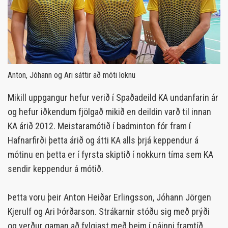
Anton, Jóhann og Ari sáttir að móti loknu
Mikill uppgangur hefur verið í Spaðadeild KA undanfarin ár
og hefur iðkendum fjölgað mikið en deildin varð til innan
KA árið 2012. Meistaramótið í badminton fór fram í
Hafnarfirði þetta árið og átti KA alls þrjá keppendur á
mótinu en þetta er í fyrsta skiptið í nokkurn tíma sem KA
sendir keppendur á mótið.
Þetta voru þeir Anton Heiðar Erlingsson, Jóhann Jörgen
Kjerulf og Ari Þórðarson. Strákarnir stóðu sig með prýði
og verður gaman að fylgjast með þeim í náinni framtíð