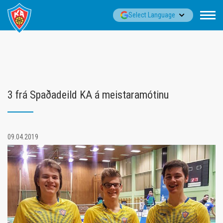
Fara
▼
Select Language
í
efni
3 frá Spaðadeild KA á meistaramótinu
09.04.2019