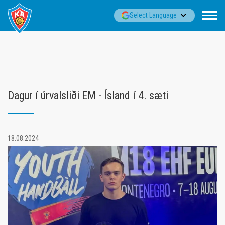
Fara
▼
Select Language
í
efni
Dagur í úrvalsliði EM - Ísland í 4. sæti
18.08.2024