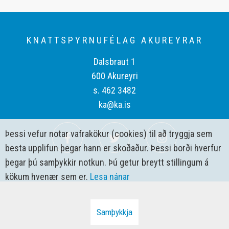
KNATTSPYRNUFÉLAG AKUREYRAR
Dalsbraut 1
600 Akureyri
s. 462 3482
ka@ka.is
Þessi vefur notar vafrakökur (cookies) til að tryggja sem
besta upplifun þegar hann er skoðaður. Þessi borði hverfur
þegar þú samþykkir notkun. Þú getur breytt stillingum á
kökum hvenær sem er.
Lesa nánar
Samþykkja