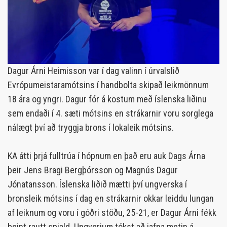
Dagur Árni Heimisson var í dag valinn í úrvalslið
Evrópumeistaramótsins í handbolta skipað leikmönnum
18 ára og yngri. Dagur fór á kostum með íslenska liðinu
sem endaði í 4. sæti mótsins en strákarnir voru sorglega
nálægt því að tryggja brons í lokaleik mótsins.
KA átti þrjá fulltrúa í hópnum en það eru auk Dags Árna
þeir Jens Bragi Bergþórsson og Magnús Dagur
Jónatansson. Íslenska liðið mætti því ungverska í
bronsleik mótsins í dag en strákarnir okkar leiddu lungan
af leiknum og voru í góðri stöðu, 25-21, er Dagur Árni fékk
beint rautt spjald. Ungverjum tókst að jafna metin á