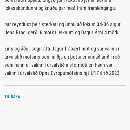
lokasekúndunni og knúðu þar með fram framlengingu.
Þar reyndust þeir sterkari og unnu að lokum 34-36 sigur.
Jens Bragi gerði 6 mörk í leiknum og Dagur Árni 4 mörk.
Eins og áður segir átti Dagur frábært mót og var valinn í
úrvalslið mótsins sem miðja en þetta er annað árið í röð
sem hann er valinn í úrvalslið á stórmóti en hann var
valinn í úrvalslið Opna Evrópumótsins hjá U17 árið 2023.
TIL BAKA