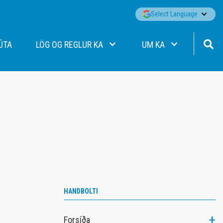
▼
Select Language
ÚTA
LÖG OG REGLUR KA
UM KA
Lög KA
Fréttir
Siðareglur KA
Aðalstjórn
Jafnréttisáætlun KA
Starfsfólk KA
Persónuverndarstefna KA
Merki KA
Viðbragðsáætlun gegn einelti
Merki KA/Þórs
Sjálfbærnistefna KA
Merki Þórs/KA
Stefna og markmið
Ársskýrslur
Stórafmæli félagsmanna
HANDBOLTI
Formenn KA
Forsíða
Jakobssjóður