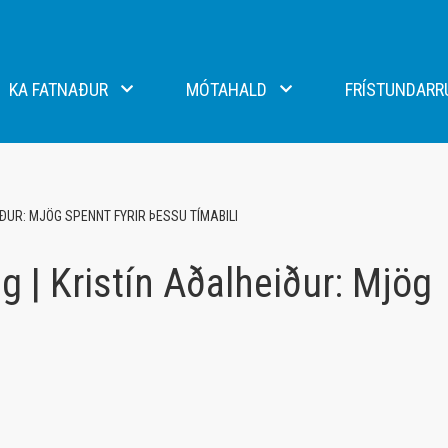
KA FATNAÐUR
MÓTAHALD
FRÍSTUNDARR
lti og handbolti - Macron
N1 mót KA
eild - Errea
Stefnumót KA
IÐUR: MJÖG SPENNT FYRIR ÞESSU TÍMABILI
ikar - Craft
g | Kristín Aðalheiður: Mjög