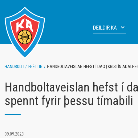
Fara
í
efni
DEILDIR KA
Knattspyrna
Fótbo
Handbolti
Blakd
HANDBOLTI
/
FRÉTTIR
/
HANDBOLTAVEISLAN HEFST Í DAG | KRISTÍN AÐALHE
Blak
Fimle
Lyftingar
Handboltaveislan hefst í da
Júdó
spennt fyrir þessu tímabili
Fimleikar
09.09.2023