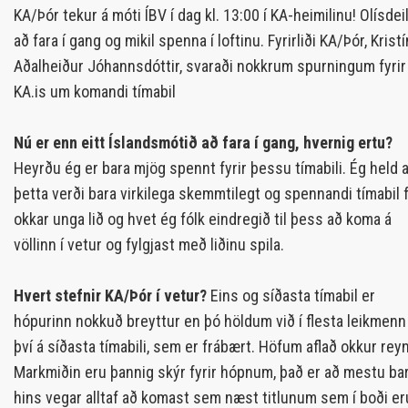
KA/Þór tekur á móti ÍBV í dag kl. 13:00 í KA-heimilinu! Olísdei
að fara í gang og mikil spenna í loftinu. Fyrirliði KA/Þór, Kristí
Aðalheiður Jóhannsdóttir, svaraði nokkrum spurningum fyrir
KA.is um komandi tímabil
Nú er enn eitt Íslandsmótið að fara í gang, hvernig ertu?
Heyrðu ég er bara mjög spennt fyrir þessu tímabili. Ég held 
þetta verði bara virkilega skemmtilegt og spennandi tímabil f
okkar unga lið og hvet ég fólk eindregið til þess að koma á
völlinn í vetur og fylgjast með liðinu spila.
Hvert stefnir KA/Þór í vetur?
Eins og síðasta tímabil er
hópurinn nokkuð breyttur en þó höldum við í flesta leikmenn
því á síðasta tímabili, sem er frábært. Höfum aflað okkur reyn
Markmiðin eru þannig skýr fyrir hópnum, það er að mestu bara
hins vegar alltaf að komast sem næst titlunum sem í boði eru