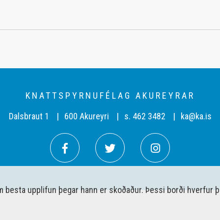
KNATTSPYRNUFÉLAG AKUREYRAR
Dalsbraut 1
600 Akureyri
s. 462 3482
ka@ka.is
em besta upplifun þegar hann er skoðaður. Þessi borði hverfur 