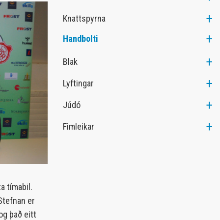
Heiðursfélagar KA
Knattspyrna
Merkishafar KA
Handbolti
Íþróttamenn KA
KA Klúbburinn
Blak
Lyftingar
Júdó
Fimleikar
a tímabil.
Stefnan er
og það eitt