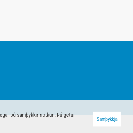
þegar þú samþykkir notkun. Þú getur
Samþykkja