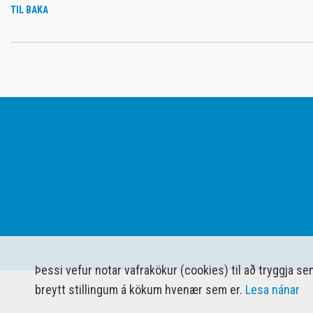
TIL BAKA
Þessi vefur notar vafrakökur (cookies) til að tryggja s
breytt stillingum á kökum hvenær sem er.
Lesa nánar