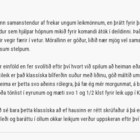
nn samanstendur af frekar ungum leikmönnum, en þrátt fyrir þa
ur sem hjálpar hópnum mikið fyrir komandi átök í deildinni. Það 
vegir færir í vetur. Mórallinn er góður, liðið nær mjög vel sam
ssum stelpum.
 einföld en fer svolítið eftir því hvort við spilum að heiman e
ileik er það klassíska bílferðin suður með liðinu, góð máltíð um
Heima er þetta svo aðeins rólegra, þá fæ ég mér morgunmat, á b
a tónlist í eyrunum og mæti svo 1 og 1/2 klst fyrir leik upp í K
 sé bara þetta klassíska að ef hausinn er rétt skrúfaður á þá er
leði og baráttu í öllum okkar leikjum verður uppskeran eftir því