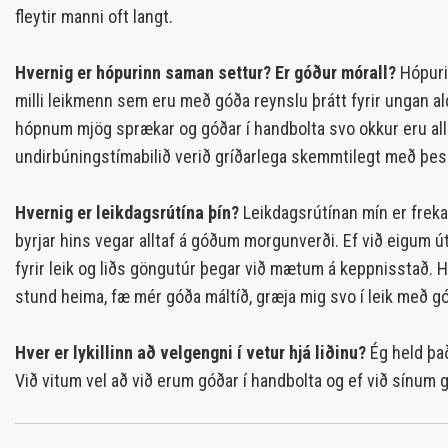
fleytir manni oft langt.
Hvernig er hópurinn saman settur? Er góður mórall?
Hópuri
milli leikmenn sem eru með góða reynslu þrátt fyrir ungan ald
hópnum mjög sprækar og góðar í handbolta svo okkur eru allir 
undirbúningstímabilið verið gríðarlega skemmtilegt með þe
Hvernig er leikdagsrútína þín?
Leikdagsrútínan mín er frekar
byrjar hins vegar alltaf á góðum morgunverði. Ef við eigum út
fyrir leik og liðs göngutúr þegar við mætum á keppnisstað. 
stund heima, fæ mér góða máltíð, græja mig svo í leik með góð
Hver er lykillinn að velgengni í vetur hjá liðinu?
Ég held það
Við vitum vel að við erum góðar í handbolta og ef við sínum g