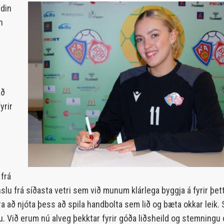
ldin
n
að
yrir
 frá
slu frá síðasta vetri sem við munum klárlega byggja á fyrir þett
 að njóta þess að spila handbolta sem lið og bæta okkar leik. 
. Við erum nú alveg þekktar fyrir góða liðsheild og stemningu 