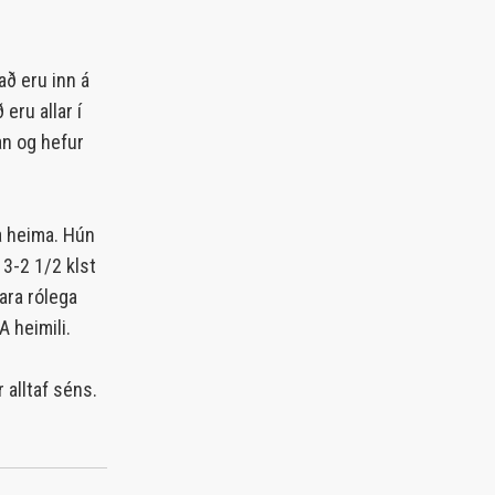
ð eru inn á
eru allar í
an og hefur
ða heima. Hún
 3-2 1/2 klst
ara rólega
A heimili.
 alltaf séns.