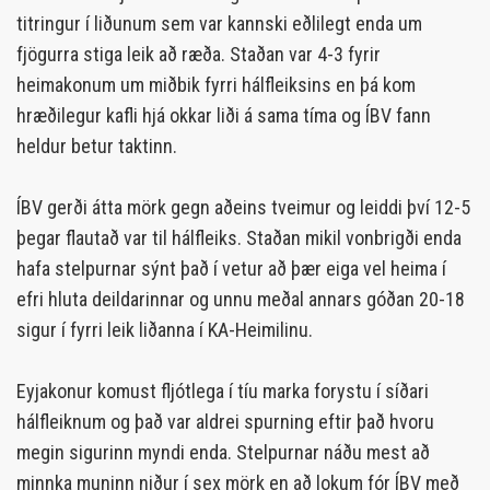
titringur í liðunum sem var kannski eðlilegt enda um
fjögurra stiga leik að ræða. Staðan var 4-3 fyrir
heimakonum um miðbik fyrri hálfleiksins en þá kom
hræðilegur kafli hjá okkar liði á sama tíma og ÍBV fann
heldur betur taktinn.
ÍBV gerði átta mörk gegn aðeins tveimur og leiddi því 12-5
þegar flautað var til hálfleiks. Staðan mikil vonbrigði enda
hafa stelpurnar sýnt það í vetur að þær eiga vel heima í
efri hluta deildarinnar og unnu meðal annars góðan 20-18
sigur í fyrri leik liðanna í KA-Heimilinu.
Eyjakonur komust fljótlega í tíu marka forystu í síðari
hálfleiknum og það var aldrei spurning eftir það hvoru
megin sigurinn myndi enda. Stelpurnar náðu mest að
minnka muninn niður í sex mörk en að lokum fór ÍBV með