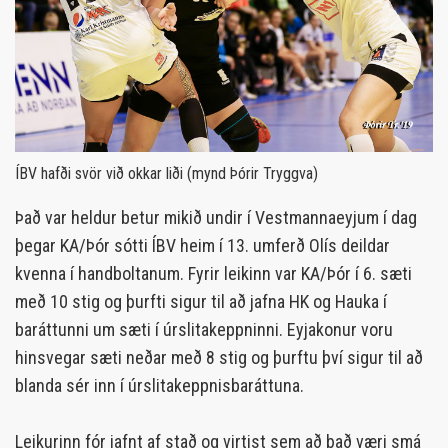
ÍBV hafði svör við okkar liði (mynd Þórir Tryggva)
Það var heldur betur mikið undir í Vestmannaeyjum í dag
þegar KA/Þór sótti ÍBV heim í 13. umferð Olís deildar
kvenna í handboltanum. Fyrir leikinn var KA/Þór í 6. sæti
með 10 stig og þurfti sigur til að jafna HK og Hauka í
baráttunni um sæti í úrslitakeppninni. Eyjakonur voru
hinsvegar sæti neðar með 8 stig og þurftu því sigur til að
blanda sér inn í úrslitakeppnisbaráttuna.
Leikurinn fór jafnt af stað og virtist sem að það væri smá