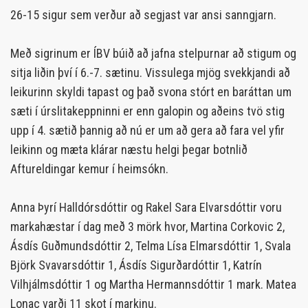
26-15 sigur sem verður að segjast var ansi sanngjarn.
Með sigrinum er ÍBV búið að jafna stelpurnar að stigum og
sitja liðin því í 6.-7. sætinu. Vissulega mjög svekkjandi að
leikurinn skyldi tapast og það svona stórt en baráttan um
sæti í úrslitakeppninni er enn galopin og aðeins tvö stig
upp í 4. sætið þannig að nú er um að gera að fara vel yfir
leikinn og mæta klárar næstu helgi þegar botnlið
Aftureldingar kemur í heimsókn.
Anna Þyrí Halldórsdóttir og Rakel Sara Elvarsdóttir voru
markahæstar í dag með 3 mörk hvor, Martina Corkovic 2,
Ásdís Guðmundsdóttir 2, Telma Lísa Elmarsdóttir 1, Svala
Björk Svavarsdóttir 1, Ásdís Sigurðardóttir 1, Katrín
Vilhjálmsdóttir 1 og Martha Hermannsdóttir 1 mark. Matea
Lonac varði 11 skot í markinu.