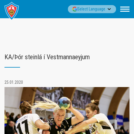
Fara
▼
Select Language
í
efni
KA/Þór steinlá í Vestmannaeyjum
25.01.2020