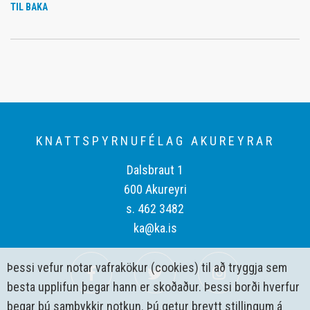
TIL BAKA
KNATTSPYRNUFÉLAG AKUREYRAR
Dalsbraut 1
600 Akureyri
s. 462 3482
ka@ka.is
Þessi vefur notar vafrakökur (cookies) til að tryggja sem
besta upplifun þegar hann er skoðaður. Þessi borði hverfur
þegar þú samþykkir notkun. Þú getur breytt stillingum á