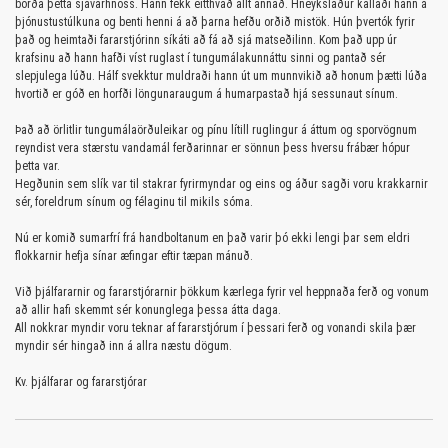
borða þetta sjávarhnoss. Hann fékk eitthvað allt annað. Hneykslaður kallaði hann á
þjónustustúlkuna og benti henni á að þarna hefðu orðið mistök. Hún þvertók fyrir
það og heimtaði fararstjórinn síkáti að fá að sjá matseðilinn. Kom það upp úr
krafsinu að hann hafði víst ruglast í tungumálakunnáttu sinni og pantað sér
slepjulega lúðu. Hálf svekktur muldraði hann út um munnvikið að honum þætti lúða
hvortið er góð en horfði löngunaraugum á humarpastað hjá sessunaut sínum.
Það að örlitlir tungumálaörðuleikar og pínu lítill ruglingur á áttum og sporvögnum
reyndist vera stærstu vandamál ferðarinnar er sönnun þess hversu frábær hópur
þetta var.
Hegðunin sem slík var til stakrar fyrirmyndar og eins og áður sagði voru krakkarnir
sér, foreldrum sínum og félaginu til mikils sóma.
Nú er komið sumarfrí frá handboltanum en það varir þó ekki lengi þar sem eldri
flokkarnir hefja sínar æfingar eftir tæpan mánuð.
Við þjálfararnir og fararstjórarnir þökkum kærlega fyrir vel heppnaða ferð og vonum
að allir hafi skemmt sér konunglega þessa átta daga.
All nokkrar myndir voru teknar af fararstjórum í þessari ferð og vonandi skila þær
myndir sér hingað inn á allra næstu dögum.
Kv. þjálfarar og fararstjórar