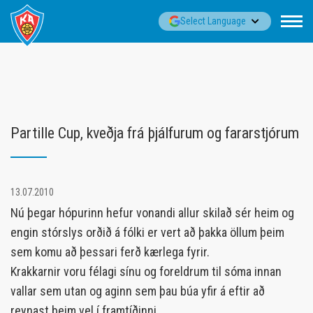
Fara
▼
Select Language
í
efni
Partille Cup, kveðja frá þjálfurum og fararstjórum
13.07.2010
Nú þegar hópurinn hefur vonandi allur skilað sér heim og
engin stórslys orðið á fólki er vert að þakka öllum þeim
sem komu að þessari ferð kærlega fyrir.
Krakkarnir voru félagi sínu og foreldrum til sóma innan
vallar sem utan og aginn sem þau búa yfir á eftir að
reynast þeim vel í framtíðinni.