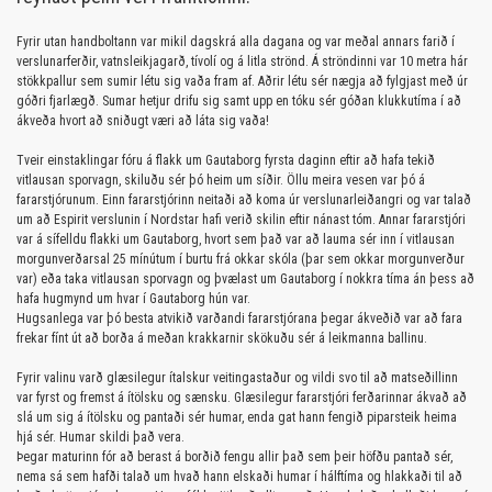
Fyrir utan handboltann var mikil dagskrá alla dagana og var meðal annars farið í
verslunarferðir, vatnsleikjagarð, tívolí og á litla strönd. Á ströndinni var 10 metra hár
stökkpallur sem sumir létu sig vaða fram af. Aðrir létu sér nægja að fylgjast með úr
góðri fjarlægð. Sumar hetjur drifu sig samt upp en tóku sér góðan klukkutíma í að
ákveða hvort að sniðugt væri að láta sig vaða!
Tveir einstaklingar fóru á flakk um Gautaborg fyrsta daginn eftir að hafa tekið
vitlausan sporvagn, skiluðu sér þó heim um síðir. Öllu meira vesen var þó á
fararstjórunum. Einn fararstjórinn neitaði að koma úr verslunarleiðangri og var talað
um að Espirit verslunin í Nordstar hafi verið skilin eftir nánast tóm. Annar fararstjóri
var á sífelldu flakki um Gautaborg, hvort sem það var að lauma sér inn í vitlausan
morgunverðarsal 25 mínútum í burtu frá okkar skóla (þar sem okkar morgunverður
var) eða taka vitlausan sporvagn og þvælast um Gautaborg í nokkra tíma án þess að
hafa hugmynd um hvar í Gautaborg hún var.
Hugsanlega var þó besta atvikið varðandi fararstjórana þegar ákveðið var að fara
frekar fínt út að borða á meðan krakkarnir skökuðu sér á leikmanna ballinu.
Fyrir valinu varð glæsilegur ítalskur veitingastaður og vildi svo til að matseðillinn
var fyrst og fremst á ítölsku og sænsku. Glæsilegur fararstjóri ferðarinnar ákvað að
slá um sig á ítölsku og pantaði sér humar, enda gat hann fengið piparsteik heima
hjá sér. Humar skildi það vera.
Þegar maturinn fór að berast á borðið fengu allir það sem þeir höfðu pantað sér,
nema sá sem hafði talað um hvað hann elskaði humar í hálftíma og hlakkaði til að