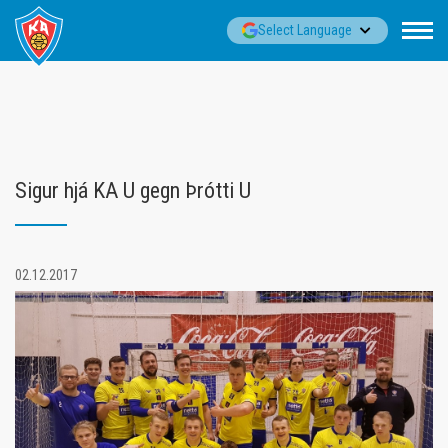
Fara
▼
Select Language
í
efni
Sigur hjá KA U gegn Þrótti U
02.12.2017