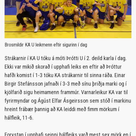
Brosmildir KA U leikmenn eftir sigurinn í dag
Strákarnir í KA U tóku á móti Þrótti U í 2. deild karla í dag.
Ekki var mikið skorað í upphafi leiks en eftir að Þróttur
hafði komist í 1-3 tóku KA strákarnir til sinna ráða. Einar
Birgir Stefánsson jafnaði í 3-3 með sínu þriðja marki og í
kjölfarið sigu heimamenn frammúr. Varnarleikur KA var til
fyrirmyndar og Ágúst Elfar Ásgeirsson sem stóð í markinu
hreint frábær þannig að KA leiddi með fimm mörkum í
hálfleik, 11-6.
Forystan í upphafi seinni hálfleiks varð mest sex mörk en í