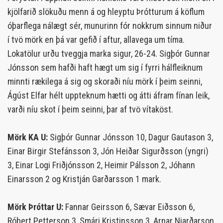
kjölfarið slökuðu menn á og hleyptu Þrótturum á köflum
óþarflega nálægt sér, munurinn fór nokkrum sinnum niður
í tvö mörk en þá var gefið í aftur, allavega um tíma.
Lokatölur urðu tveggja marka sigur, 26-24. Sigþór Gunnar
Jónsson sem hafði haft hægt um sig í fyrri hálfleiknum
minnti rækilega á sig og skoraði níu mörk í þeim seinni,
Ágúst Elfar hélt uppteknum hætti og átti áfram fínan leik,
varði níu skot í þeim seinni, þar af tvö vítaköst.
Mörk KA U:
Sigþór Gunnar Jónsson 10, Dagur Gautason 3,
Einar Birgir Stefánsson 3, Jón Heiðar Sigurðsson (yngri)
3, Einar Logi Friðjónsson 2, Heimir Pálsson 2, Jóhann
Einarsson 2 og Kristján Garðarsson 1 mark.
Mörk Þróttar U:
Fannar Geirsson 6, Sævar Eiðsson 6,
Róbert Petterson 3, Smári Kristinsson 3, Arnar Njarðarson