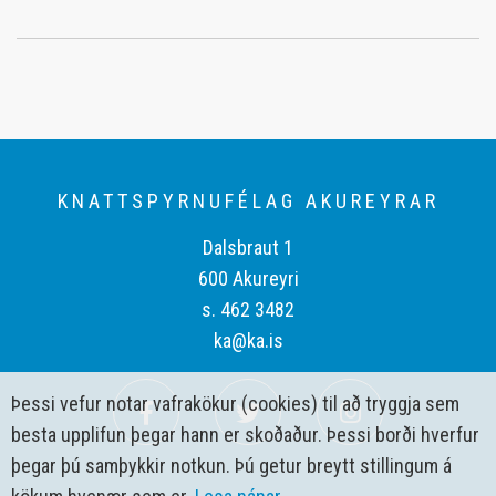
KNATTSPYRNUFÉLAG AKUREYRAR
Dalsbraut 1
600 Akureyri
s. 462 3482
ka@ka.is
Þessi vefur notar vafrakökur (cookies) til að tryggja sem
besta upplifun þegar hann er skoðaður. Þessi borði hverfur
þegar þú samþykkir notkun. Þú getur breytt stillingum á