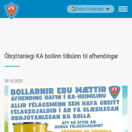
Fara
▼
Select Language
í
efni
Óbrjótanlegi KA bollinn tilbúinn til afhendingar
30.10.2025