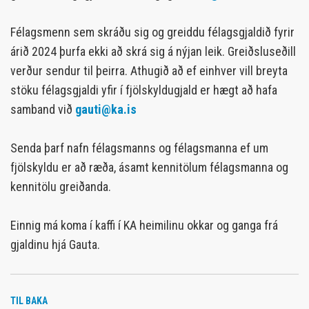
Félagsmenn sem skráðu sig og greiddu félagsgjaldið fyrir
árið 2024 þurfa ekki að skrá sig á nýjan leik. Greiðsluseðill
verður sendur til þeirra. Athugið að ef einhver vill breyta
stöku félagsgjaldi yfir í fjölskyldugjald er hægt að hafa
samband við
gauti@ka.is
Senda þarf nafn félagsmanns og félagsmanna ef um
fjölskyldu er að ræða, ásamt kennitölum félagsmanna og
kennitölu greiðanda.
Einnig má koma í kaffi í KA heimilinu okkar og ganga frá
gjaldinu hjá Gauta.
TIL BAKA