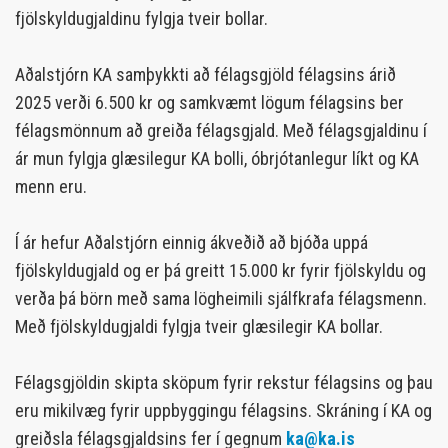
fjölskyldugjaldinu fylgja tveir bollar.
Aðalstjórn KA samþykkti að félagsgjöld félagsins árið
2025 verði 6.500 kr og samkvæmt lögum félagsins ber
félagsmönnum að greiða félagsgjald. Með félagsgjaldinu í
ár mun fylgja glæsilegur KA bolli, óbrjótanlegur líkt og KA
menn eru.
Í ár hefur Aðalstjórn einnig ákveðið að bjóða uppá
fjölskyldugjald og er þá greitt 15.000 kr fyrir fjölskyldu og
verða þá börn með sama lögheimili sjálfkrafa félagsmenn.
Með fjölskyldugjaldi fylgja tveir glæsilegir KA bollar.
Félagsgjöldin skipta sköpum fyrir rekstur félagsins og þau
eru mikilvæg fyrir uppbyggingu félagsins. Skráning í KA og
greiðsla félagsgjaldsins fer í gegnum
ka@ka.is