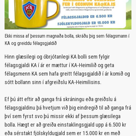
Ekki missa af þessum magnaða bolla, skráðu þig sem félagsmann í
KA og greiddu félagsgjaldið
Hinn glæsilegi og óbrjótanlegi KA bolli sem fylgir
félagsgjaldi KA í ár er mættur í KA-Heimilið og geta
félagsmenn KA sem hafa greitt félagsgjaldið í ár komið og
sótt bollann sinn í afgreiðslu KA-Heimilisins.
Ef þú átt eftir að ganga frá skráningu eða greiðslu á
félagsgjaldinu þá hvetjum við þig eindregið til að ganga frá
því sem fyrst svo þú missir ekki af þessum glæsilega
bolla. Hægt er að greiða einstaklingsgjald upp á 6.500 kr
eða sérstakt fjölskyldugjald sem er 15.000 kr en með