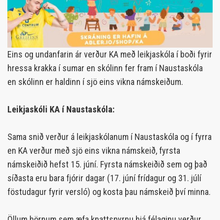
Eins og undanfarin ár verður KA með leikjaskóla í boði fyrir
hressa krakka í sumar en skólinn fer fram í Naustaskóla
en skólinn er haldinn í sjö eins vikna námskeiðum.
Leikjaskóli KA í Naustaskóla:
Sama snið verður á leikjaskólanum í Naustaskóla og í fyrra
en KA verður með sjö eins vikna námskeið, fyrsta
námskeiðið hefst 15. júní. Fyrsta námskeiðið sem og það
síðasta eru bara fjórir dagar (17. júní frídagur og 31. júlí
föstudagur fyrir versló) og kosta þau námskeið því minna.
Öllum börnum sem æfa knattspyrnu hjá félaginu verður