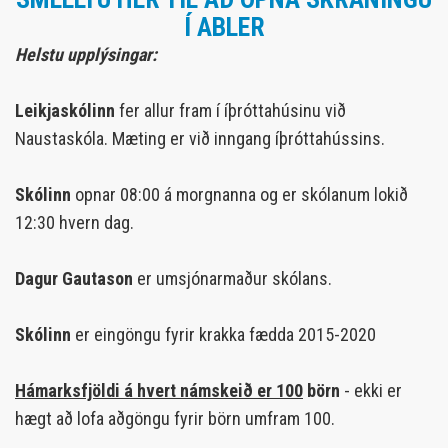
Í ABLER
Helstu upplýsingar:
Leikjaskólinn
fer allur fram í íþróttahúsinu við
Naustaskóla. Mæting er við inngang íþróttahússins.
Skólinn
opnar 08:00 á morgnanna og er skólanum lokið
12:30 hvern dag.
Dagur Gautason
er umsjónarmaður skólans.
Skólinn
er eingöngu fyrir krakka fædda 2015-2020
Hámarksfjöldi á hvert námskeið er 100
börn
- ekki er
hægt að lofa aðgöngu fyrir börn umfram 100.