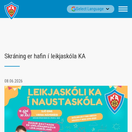
Fara
▼
Select Language
í
efni
Skráning er hafin í leikjaskóla KA
08.06.2026