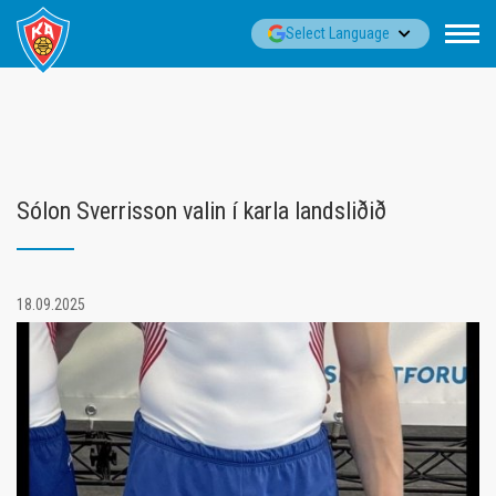
Fara
▼
Select Language
í
efni
Sólon Sverrisson valin í karla landsliðið
18.09.2025