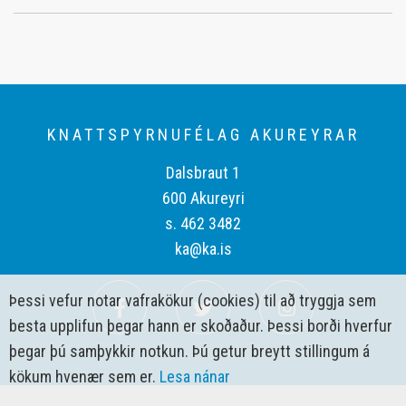
KNATTSPYRNUFÉLAG AKUREYRAR
Dalsbraut 1
600 Akureyri
s. 462 3482
ka@ka.is
Þessi vefur notar vafrakökur (cookies) til að tryggja sem
besta upplifun þegar hann er skoðaður. Þessi borði hverfur
þegar þú samþykkir notkun. Þú getur breytt stillingum á
kökum hvenær sem er.
Lesa nánar