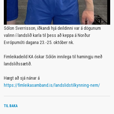
Sólon Sverrisson, iðkandi hjá deildinni var á dögunum
valinn í landslið karla til þess að keppa á Norður
Evrópumóti dagana 23.-25. október nk.
Fimleikadeild KA óskar Sólón innilega til hamingju með
landsliðssætið.
Hægt að sjá nánar á
https://fimleikasamband.is/landslidstilkynning-nem/
TIL BAKA