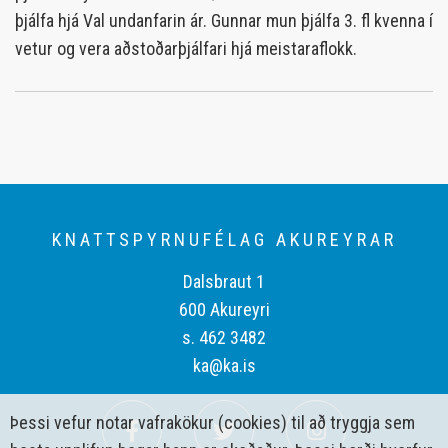
þjálfa hjá Val undanfarin ár. Gunnar mun þjálfa 3. fl kvenna í
vetur og vera aðstoðarþjálfari hjá meistaraflokk.
KNATTSPYRNUFÉLAG AKUREYRAR
Dalsbraut 1
600 Akureyri
s. 462 3482
ka@ka.is
Þessi vefur notar vafrakökur (cookies) til að tryggja sem