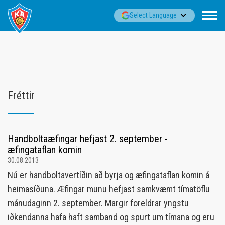
Fara
▼
Select Language
í
efni
Fréttir
Handboltaæfingar hefjast 2. september -
æfingataflan komin
30.08.2013
Nú er handboltavertíðin að byrja og æfingataflan komin á
heimasíðuna. Æfingar munu hefjast samkvæmt tímatöflu
mánudaginn 2. september. Margir foreldrar yngstu
iðkendanna hafa haft samband og spurt um tímana og eru