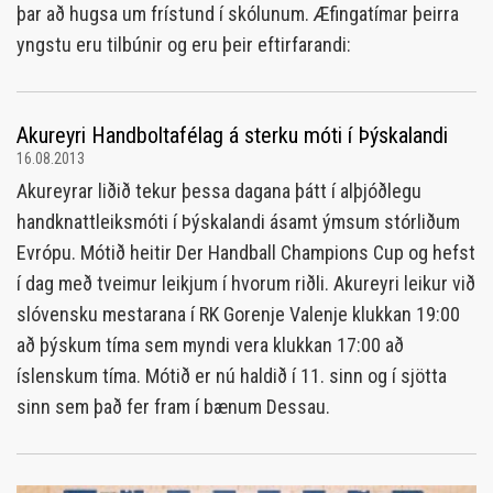
þar að hugsa um frístund í skólunum. Æfingatímar þeirra
yngstu eru tilbúnir og eru þeir eftirfarandi:
Akureyri Handboltafélag á sterku móti í Þýskalandi
16.08.2013
Akureyrar liðið tekur þessa dagana þátt í alþjóðlegu
handknattleiksmóti í Þýskalandi ásamt ýmsum stórliðum
Evrópu. Mótið heitir Der Handball Champions Cup og hefst
í dag með tveimur leikjum í hvorum riðli. Akureyri leikur við
slóvensku mestarana í RK Gorenje Valenje klukkan 19:00
að þýskum tíma sem myndi vera klukkan 17:00 að
íslenskum tíma. Mótið er nú haldið í 11. sinn og í sjötta
sinn sem það fer fram í bænum Dessau.