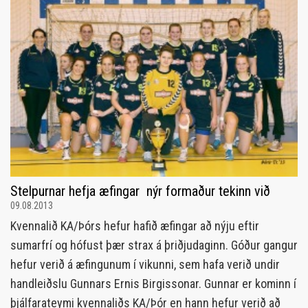
Stelpurnar hefja æfingar  nýr formaður tekinn við
09.08.2013
Kvennalið KA/Þórs hefur hafið æfingar að nýju eftir
sumarfrí og hófust þær strax á þriðjudaginn. Góður gangur
hefur verið á æfingunum í vikunni, sem hafa verið undir
handleiðslu Gunnars Ernis Birgissonar. Gunnar er kominn í
þjálfarateymi kvennaliðs KA/Þór en hann hefur verið að