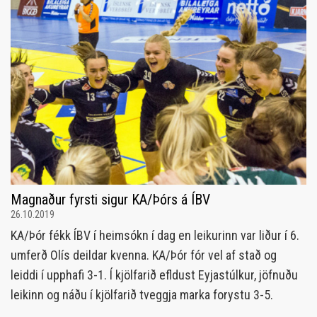
Magnaður fyrsti sigur KA/Þórs á ÍBV
26.10.2019
KA/Þór fékk ÍBV í heimsókn í dag en leikurinn var liður í 6.
umferð Olís deildar kvenna. KA/Þór fór vel af stað og
leiddi í upphafi 3-1. Í kjölfarið efldust Eyjastúlkur, jöfnuðu
leikinn og náðu í kjölfarið tveggja marka forystu 3-5.