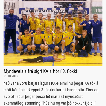
Myndaveisla frá sigri KA á Þór í 3. flokki
31.10.2019
Það var alvöru bæjarslagur í KA-Heimilinu þegar KA tók á
móti Þór í bikarkeppni 3. flokks karla í handbolta. Eins og
svo oft áður þegar þessi lið mætast myndaðist
skemmtileg stemning í húsinu og var þó nokkur fjöldi í