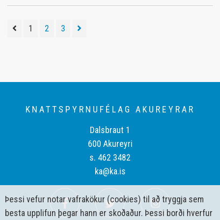
1
2
3
KNATTSPYRNUFÉLAG AKUREYRAR
Dalsbraut 1
600 Akureyri
s. 462 3482
ka@ka.is
Þessi vefur notar vafrakökur (cookies) til að tryggja sem
besta upplifun þegar hann er skoðaður. Þessi borði hverfur