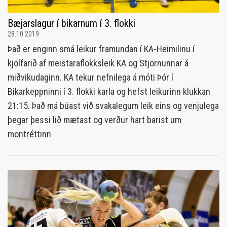
Bæjarslagur í bikarnum í 3. flokki
28.10.2019
Það er enginn smá leikur framundan í KA-Heimilinu í
kjölfarið af meistaraflokksleik KA og Stjörnunnar á
miðvikudaginn. KA tekur nefnilega á móti Þór í
Bikarkeppninni í 3. flokki karla og hefst leikurinn klukkan
21:15. Það má búast við svakalegum leik eins og venjulega
þegar þessi lið mætast og verður hart barist um
montréttinn