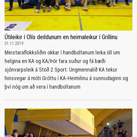
Útileikir í Olís deildunum en heimaleikur í Grillinu
01.11.2019
Meistaraflokksliðin okkar í handboltanum leika öll um
helgina en KA og KA/Þór fara suður og fá bæði
sjónvarpsleik á Stöð 2 Sport. Ungmennalið KA tekur
hinsvegar á móti Gróttu í KA-Heimilinu á sunnudaginn og
því nóg um að vera í handboltanum