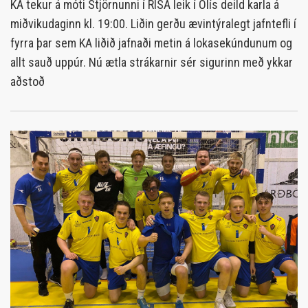
KA tekur á móti Stjörnunni í RISA leik í Olís deild karla á
miðvikudaginn kl. 19:00. Liðin gerðu ævintýralegt jafntefli í
fyrra þar sem KA liðið jafnaði metin á lokasekúndunum og
allt sauð uppúr. Nú ætla strákarnir sér sigurinn með ykkar
aðstoð