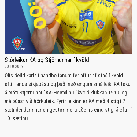
Stórleikur KA og Stjörnunnar í kvöld!
30.10.2019
Olís deild karla í handboltanum fer aftur af stað í kvöld
eftir landsleikjapásu og það með engum smá leik. KA tekur
á móti Stjörnunni í KA-Heimilinu í kvöld klukkan 19:00 og
má búast við hörkuleik. Fyrir leikinn er KA með 4 stig í 7.
sæti deildarinnar en gestirnir eru aðeins einu stigi á eftir í
10. sætinu