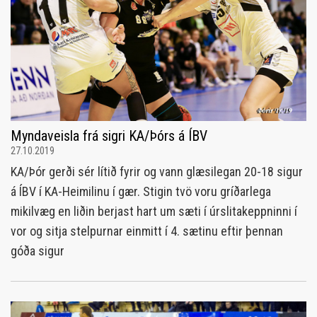
Myndaveisla frá sigri KA/Þórs á ÍBV
27.10.2019
KA/Þór gerði sér lítið fyrir og vann glæsilegan 20-18 sigur
á ÍBV í KA-Heimilinu í gær. Stigin tvö voru gríðarlega
mikilvæg en liðin berjast hart um sæti í úrslitakeppninni í
vor og sitja stelpurnar einmitt í 4. sætinu eftir þennan
góða sigur