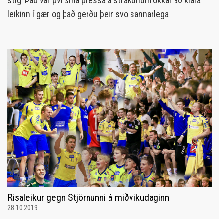
stig. Það var því smá pressa á strákunum okkar að klára
leikinn í gær og það gerðu þeir svo sannarlega
Risaleikur gegn Stjörnunni á miðvikudaginn
28.10.2019