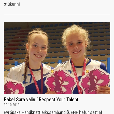
stúkunni
Rakel Sara valin í Respect Your Talent
30.10.2019
Evrópska Handknattleikssambandið, EHF, hefur sett af