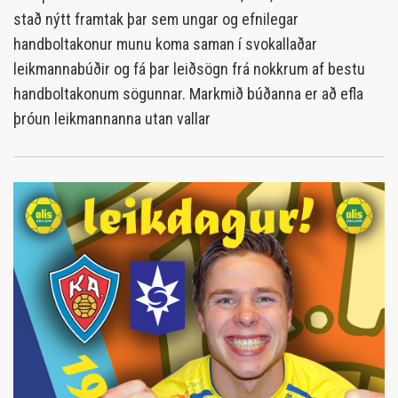
stað nýtt framtak þar sem ungar og efnilegar
handboltakonur munu koma saman í svokallaðar
leikmannabúðir og fá þar leiðsögn frá nokkrum af bestu
handboltakonum sögunnar. Markmið búðanna er að efla
þróun leikmannanna utan vallar