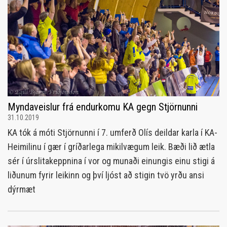
Myndaveislur frá endurkomu KA gegn Stjörnunni
31.10.2019
KA tók á móti Stjörnunni í 7. umferð Olís deildar karla í KA-
Heimilinu í gær í gríðarlega mikilvægum leik. Bæði lið ætla
sér í úrslitakeppnina í vor og munaði einungis einu stigi á
liðunum fyrir leikinn og því ljóst að stigin tvö yrðu ansi
dýrmæt