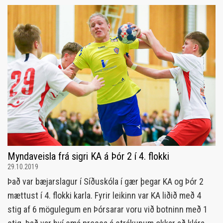
Myndaveisla frá sigri KA á Þór 2 í 4. flokki
29.10.2019
Það var bæjarslagur í Síðuskóla í gær þegar KA og Þór 2
mættust í 4. flokki karla. Fyrir leikinn var KA liðið með 4
stig af 6 mögulegum en Þórsarar voru við botninn með 1