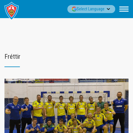
Fara
▼
Select Language
í
efni
Fréttir