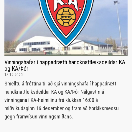
Vinningshafar í happadrætti handknattleiksdeildar KA
og KA/Þór
15.12.2020
Smelltu á fréttina til að sjá vinningshafa í happadrætti
handknattleiksdeildar KA og KA/Þór Nálgast má
vinningana í KA-heimilinu frá klukkan 16:00 á
miðvikudaginn 16.desember og fram að Þorláksmessu
gegn framvísun vinningsmiðans.