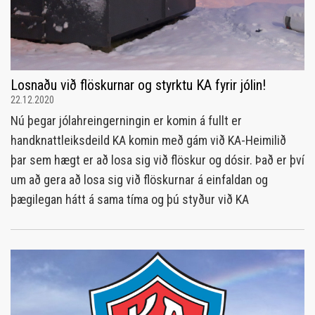
Losnaðu við flöskurnar og styrktu KA fyrir jólin!
22.12.2020
Nú þegar jólahreingerningin er komin á fullt er
handknattleiksdeild KA komin með gám við KA-Heimilið
þar sem hægt er að losa sig við flöskur og dósir. Það er því
um að gera að losa sig við flöskurnar á einfaldan og
þægilegan hátt á sama tíma og þú styður við KA