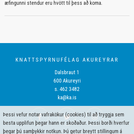
æfingunni stendur eru hvött til þess að koma.
KNATTSPYRNUFÉLAG AKUREYRAR
Dalsbraut 1
600 Akureyri
s. 462 3482
ka@ka.is
Þessi vefur notar vafrakökur (cookies) til að tryggja sem
besta upplifun þegar hann er skoðaður. Þessi borði hverfur
þegar þú samþykkir notkun. Þú getur breytt stillingum á