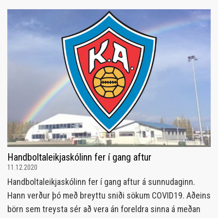
Handboltaleikjaskólinn fer í gang aftur
11.12.2020
Handboltaleikjaskólinn fer í gang aftur á sunnudaginn.
Hann verður þó með breyttu sniði sökum COVID19. Aðeins
börn sem treysta sér að vera án foreldra sinna á meðan