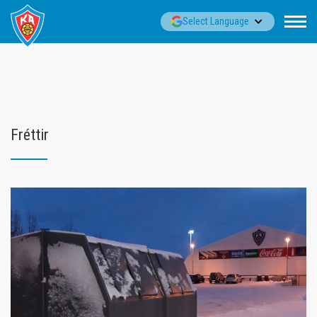
Fara
▼
Select Language
í
efni
Fréttir