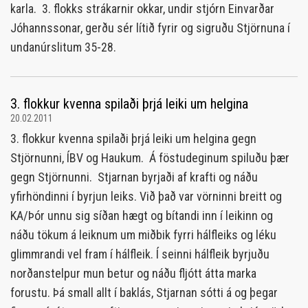
karla. 3. flokks strákarnir okkar, undir stjórn Einvarðar
Jóhannssonar, gerðu sér lítið fyrir og sigruðu Stjörnuna í
undanúrslitum 35-28.
3. flokkur kvenna spilaði þrjá leiki um helgina
20.02.2011
3. flokkur kvenna spilaði þrjá leiki um helgina gegn
Stjörnunni, ÍBV og Haukum. Á föstudeginum spiluðu þær
gegn Stjörnunni. Stjarnan byrjaði af krafti og náðu
yfirhöndinni í byrjun leiks. Við það var vörninni breitt og
KA/Þór unnu sig síðan hægt og bítandi inn í leikinn og
náðu tökum á leiknum um miðbik fyrri hálfleiks og léku
glimmrandi vel fram í hálfleik. Í seinni hálfleik byrjuðu
norðanstelpur mun betur og náðu fljótt átta marka
forustu. Þá small allt í baklás, Stjarnan sótti á og þegar