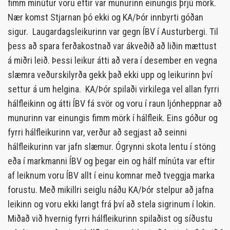
fimm mínútur voru eftir var munurinn einungis þrjú mörk.
Nær komst Stjarnan þó ekki og KA/Þór innbyrti góðan
sigur. Laugardagsleikurinn var gegn ÍBV í Austurbergi. Til
þess að spara ferðakostnað var ákveðið að liðin mættust
á miðri leið. Þessi leikur átti að vera í desember en vegna
slæmra veðurskilyrða gekk það ekki upp og leikurinn því
settur á um helgina. KA/Þór spilaði virkilega vel allan fyrri
hálfleikinn og átti ÍBV fá svör og voru í raun ljónheppnar að
munurinn var einungis fimm mörk í hálfleik. Eins góður og
fyrri hálfleikurinn var, verður að segjast að seinni
hálfleikurinn var jafn slæmur. Ógrynni skota lentu í stöng
eða í markmanni ÍBV og þegar ein og hálf mínúta var eftir
af leiknum voru ÍBV allt í einu komnar með tveggja marka
forustu. Með mikillri seiglu náðu KA/Þór stelpur að jafna
leikinn og voru ekki langt frá því að stela sigrinum í lokin.
Miðað við hvernig fyrri hálfleikurinn spilaðist og síðustu