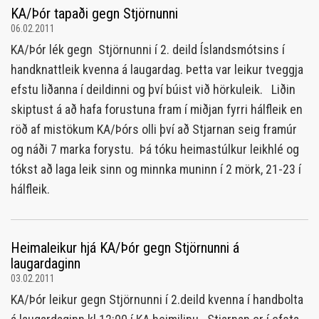
KA/Þór tapaði gegn Stjörnunni
06.02.2011
KA/Þór lék gegn Stjörnunni í 2. deild Íslandsmótsins í
handknattleik kvenna á laugardag. Þetta var leikur tveggja
efstu liðanna í deildinni og því búist við hörkuleik. Liðin
skiptust á að hafa forustuna fram í miðjan fyrri hálfleik en
röð af mistökum KA/Þórs olli því að Stjarnan seig framúr
og náði 7 marka forystu. Þá tóku heimastúlkur leikhlé og
tókst að laga leik sinn og minnka muninn í 2 mörk, 21-23 í
hálfleik.
Heimaleikur hjá KA/Þór gegn Stjörnunni á
laugardaginn
03.02.2011
KA/Þór leikur gegn Stjörnunni í 2.deild kvenna í handbolta