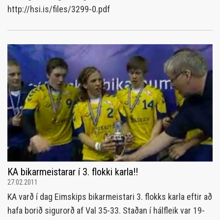
http://hsi.is/files/3299-0.pdf
KA bikarmeistarar í 3. flokki karla!!
27.02.2011
KA varð í dag Eimskips bikarmeistari 3. flokks karla eftir að
hafa borið sigurorð af Val 35-33. Staðan í hálfleik var 19-