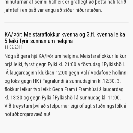
mínúturnar af seinni hálfleik er grátlegt að þetta hafi farið í
jafntefli en það var engu að síður niðurstaðan.
KA/Þór: Meistaraflokkur kvenna og 3.fl. kvenna leika
5 leiki fyrir sunnan um helgina
11.02.2011
Nóg að gera hjá KA/Þór um helgina. Meistaraflokkur leikur
þrjá leiki, fyrst gegn Fylki kl. 21:00 á föstudag í Fylkishöll.
Á laugardaginn klukkan 12:00 gegn Val í Vodafone höllinni
og loks gegn HK í Fagralundi á sunnudaginn kl.12:30. 3.
flokkur leikur tvo leiki: Gegn Fram í Framhúsi á laugardag
kl. 13:30 og gegn Fylki í Fylkishöll á sunnudag kl. 11:00.
Við treystum því að stelpurnar eigi öflugt stuðningsfólk á
höfuðborgarsvæðinu!