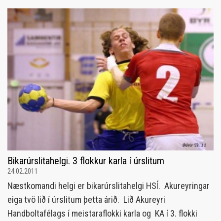
Bikarúrslitahelgi. 3 flokkur karla í úrslitum
24.02.2011
Næstkomandi helgi er bikarúrslitahelgi HSÍ. Akureyringar
eiga tvö lið í úrslitum þetta árið. Lið Akureyri
Handboltafélags í meistaraflokki karla og KA í 3. flokki