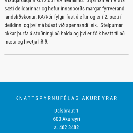
á laugardaginn kl.12:00 í KA heimilinu. Stjarnan er í efsta
sæti deildarinnar og hefur innanborðs margar fyrrverandi
landsliðskonur. KA/Þór fylgir fast á eftir og er í 2. sæti í
deildinni og því má búast við spennandi leik. Stelpurnar
okkar þurfa á stuðningi að halda og því er fólk hvatt til að
mæta og hvetja liðið.
KNATTSPYRNUFÉLAG AKUREYRAR
Dalsbraut 1
600 Akureyri
s. 462 3482