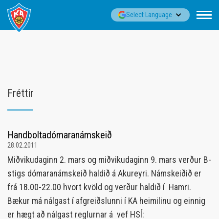
Fara
▼
Select Language
í
efni
Fréttir
Handboltadómaranámskeið
28.02.2011
Miðvikudaginn 2. mars og miðvikudaginn 9. mars verður B-
stigs dómaranámskeið haldið á Akureyri. Námskeiðið er
frá 18.00-22.00 hvort kvöld og verður haldið í Hamri.
Bækur má nálgast í afgreiðslunni í KA heimilinu og einnig
er hægt að nálgast reglurnar á vef HSÍ: