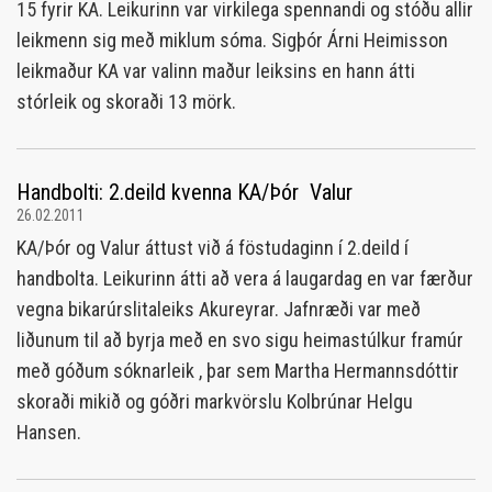
15 fyrir KA. Leikurinn var virkilega spennandi og stóðu allir
leikmenn sig með miklum sóma. Sigþór Árni Heimisson
leikmaður KA var valinn maður leiksins en hann átti
stórleik og skoraði 13 mörk.
Handbolti: 2.deild kvenna KA/Þór  Valur
26.02.2011
KA/Þór og Valur áttust við á föstudaginn í 2.deild í
handbolta. Leikurinn átti að vera á laugardag en var færður
vegna bikarúrslitaleiks Akureyrar. Jafnræði var með
liðunum til að byrja með en svo sigu heimastúlkur framúr
með góðum sóknarleik , þar sem Martha Hermannsdóttir
skoraði mikið og góðri markvörslu Kolbrúnar Helgu
Hansen.