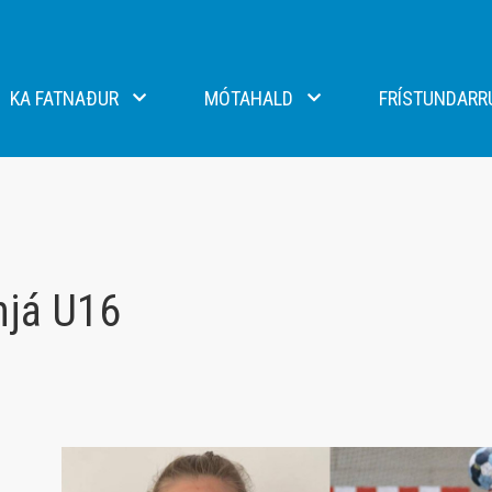
KA FATNAÐUR
MÓTAHALD
FRÍSTUNDARR
lti og handbolti - Macron
N1 mót KA
eild - Errea
Stefnumót KA
ikar - Craft
hjá U16