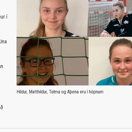
ur í
 Una
án
Hildur, Matthildur, Telma og Aþena eru í hópnum
r
að