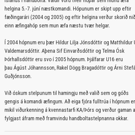
Íslands í handbolta. Valdir voru tveir hópar sem munu æfa
helgina 5.-7. júní næstkomandi. Hópunum er skipt upp eftir
fæðingarári (2004 og 2005) og eftir helgina verður skorið nið
einn æfingahóp sem mun æfa næstu tvær helgar.
Í 2004 hópnum eru þær Hildur Lilja Jónsdóttir og Matthildur
Valdemarsdóttir. Aþena Sif Einvarðsdóttir og Telma Ósk
Þórhallsdóttir eru svo í 2005 hópnum. Þjálfarar U16 eru
þau Ágúst Jóhannsson, Rakel Dögg Bragadóttir og Árni Stef
Guðjónsson.
Við óskum stelpunum til hamingju með valið sem og góðs
gengis á komandi æfingum. Að eiga fjóra fulltrúa í hópnum e
mikil viðurkenning á kvennastarfi KA/Þórs og verður gaman 
fylgjast áfram með framvindu handboltastelpnanna okkar.