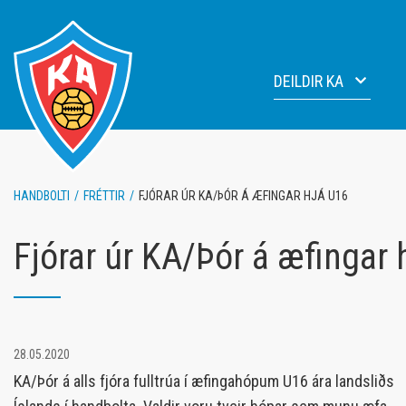
Fara
í
efni
DEILDIR KA
Knattspyrna
Fótbo
Handbolti
Blakd
HANDBOLTI
/
FRÉTTIR
/
FJÓRAR ÚR KA/ÞÓR Á ÆFINGAR HJÁ U16
Blak
Fimle
Lyftingar
Fjórar úr KA/Þór á æfingar 
Júdó
Fimleikar
28.05.2020
KA/Þór á alls fjóra fulltrúa í æfingahópum U16 ára landsliðs