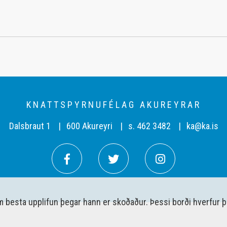
KNATTSPYRNUFÉLAG AKUREYRAR
Dalsbraut 1
600 Akureyri
s. 462 3482
ka@ka.is
em besta upplifun þegar hann er skoðaður. Þessi borði hverfur 