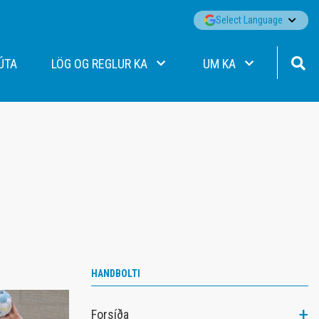
▼
Select Language
ÚTA
LÖG OG REGLUR KA
UM KA
Lög KA
Fréttir
Siðareglur KA
Aðalstjórn
Jafnréttisáætlun KA
Starfsfólk KA
Persónuverndarstefna KA
Merki KA
Viðbragðsáætlun gegn einelti
Merki KA/Þórs
Sjálfbærnistefna KA
Merki Þórs/KA
Stefna og markmið
Ársskýrslur
Stórafmæli félagsmanna
HANDBOLTI
Formenn KA
Forsíða
Jakobssjóður