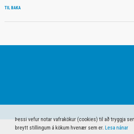
TIL BAKA
Þessi vefur notar vafrakökur (cookies) til að tryggja s
breytt stillingum á kökum hvenær sem er.
Lesa nánar