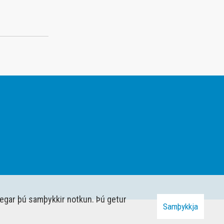
þegar þú samþykkir notkun. Þú getur
Samþykkja