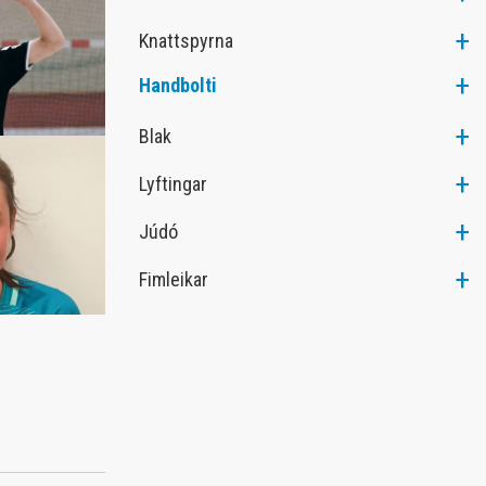
Heiðursfélagar KA
Knattspyrna
Merkishafar KA
Handbolti
Íþróttamenn KA
KA Klúbburinn
Blak
Lyftingar
Júdó
Fimleikar