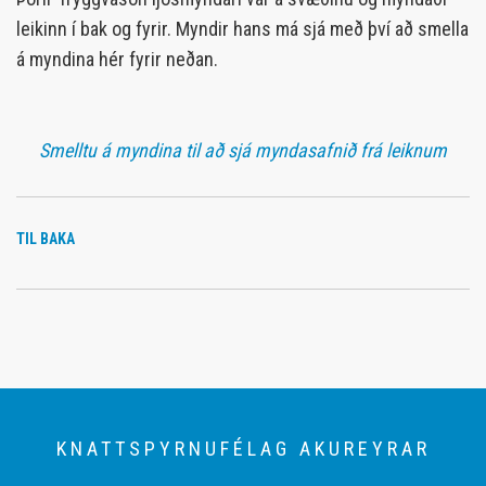
leikinn í bak og fyrir. Myndir hans má sjá með því að smella
á myndina hér fyrir neðan.
Smelltu á myndina til að sjá myndasafnið frá leiknum
TIL BAKA
KNATTSPYRNUFÉLAG AKUREYRAR