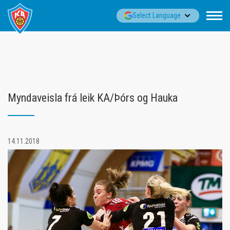
Fara
▼
Select Language
í
efni
Myndaveisla frá leik KA/Þórs og Hauka
14.11.2018