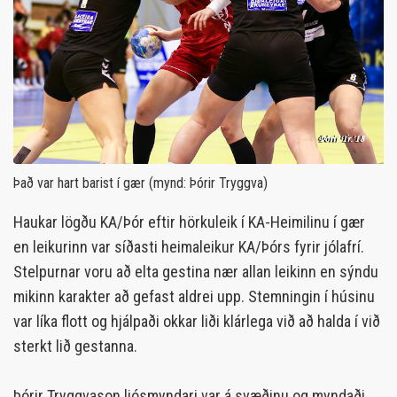
Það var hart barist í gær (mynd: Þórir Tryggva)
Haukar lögðu KA/Þór eftir hörkuleik í KA-Heimilinu í gær
en leikurinn var síðasti heimaleikur KA/Þórs fyrir jólafrí.
Stelpurnar voru að elta gestina nær allan leikinn en sýndu
mikinn karakter að gefast aldrei upp. Stemningin í húsinu
var líka flott og hjálpaði okkar liði klárlega við að halda í við
sterkt lið gestanna.
Þórir Tryggvason ljósmyndari var á svæðinu og myndaði