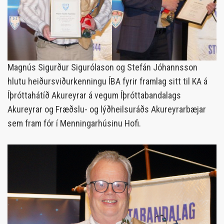
Magnús Sigurður Sigurólason og Stefán Jóhannsson
hlutu heiðursviðurkenningu ÍBA fyrir framlag sitt til KA á
Íþróttahátíð Akureyrar á vegum Íþróttabandalags
Akureyrar og Fræðslu- og lýðheilsuráðs Akureyrarbæjar
sem fram fór í Menningarhúsinu Hofi.