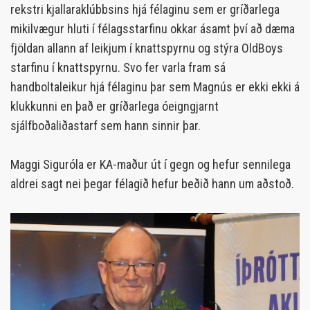
rekstri kjallaraklúbbsins hjá félaginu sem er gríðarlega
mikilvægur hluti í félagsstarfinu okkar ásamt því að dæma
fjöldan allann af leikjum í knattspyrnu og stýra OldBoys
starfinu í knattspyrnu. Svo fer varla fram sá
handboltaleikur hjá félaginu þar sem Magnús er ekki ekki á
klukkunni en það er gríðarlega óeigngjarnt
sjálfboðaliðastarf sem hann sinnir þar.
Maggi Siguróla er KA-maður út í gegn og hefur sennilega
aldrei sagt nei þegar félagið hefur beðið hann um aðstoð.