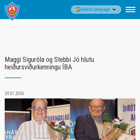
Fara
▼
Select Language
í
efni
Maggi Siguróla og Stebbi Jó hlutu
heiðursviðurkenningu ÍBA
29.01.2026