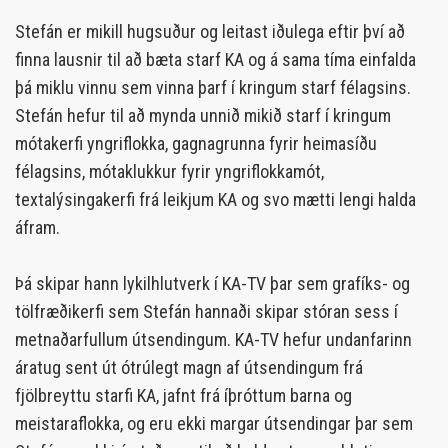
Stefán er mikill hugsuður og leitast iðulega eftir því að
finna lausnir til að bæta starf KA og á sama tíma einfalda
þá miklu vinnu sem vinna þarf í kringum starf félagsins.
Stefán hefur til að mynda unnið mikið starf í kringum
mótakerfi yngriflokka, gagnagrunna fyrir heimasíðu
félagsins, mótaklukkur fyrir yngriflokkamót,
textalýsingakerfi frá leikjum KA og svo mætti lengi halda
áfram.
Þá skipar hann lykilhlutverk í KA-TV þar sem grafíks- og
tölfræðikerfi sem Stefán hannaði skipar stóran sess í
metnaðarfullum útsendingum. KA-TV hefur undanfarinn
áratug sent út ótrúlegt magn af útsendingum frá
fjölbreyttu starfi KA, jafnt frá íþróttum barna og
meistaraflokka, og eru ekki margar útsendingar þar sem