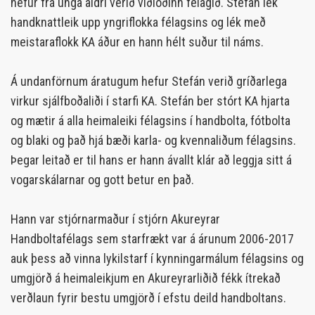
hefur frá unga aldri verið viðloðinn félagið. Stefán lék
handknattleik upp yngriflokka félagsins og lék með
meistaraflokk KA áður en hann hélt suður til náms.
Á undanförnum áratugum hefur Stefán verið gríðarlega
virkur sjálfboðaliði í starfi KA. Stefán ber stórt KA hjarta
og mætir á alla heimaleiki félagsins í handbolta, fótbolta
og blaki og það hjá bæði karla- og kvennaliðum félagsins.
Þegar leitað er til hans er hann ávallt klár að leggja sitt á
vogarskálarnar og gott betur en það.
Hann var stjórnarmaður í stjórn Akureyrar
Handboltafélags sem starfrækt var á árunum 2006-2017
auk þess að vinna lykilstarf í kynningarmálum félagsins og
umgjörð á heimaleikjum en Akureyrarliðið fékk ítrekað
verðlaun fyrir bestu umgjörð í efstu deild handboltans.