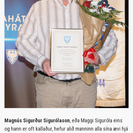
Magnús Sigurður Sigurólason
, eða Maggi Siguróla eins
og hann er oft kallaður, hefur alið manninn alla sína ævi hjá