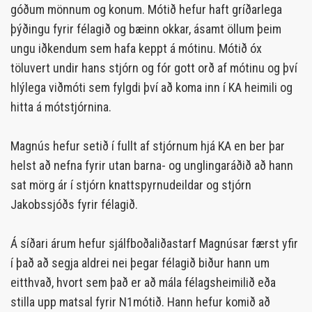
góðum mönnum og konum. Mótið hefur haft gríðarlega
þýðingu fyrir félagið og bæinn okkar, ásamt öllum þeim
ungu iðkendum sem hafa keppt á mótinu. Mótið óx
töluvert undir hans stjórn og fór gott orð af mótinu og því
hlýlega viðmóti sem fylgdi því að koma inn í KA heimili og
hitta á mótstjórnina.
Magnús hefur setið í fullt af stjórnum hjá KA en ber þar
helst að nefna fyrir utan barna- og unglingaráðið að hann
sat mörg ár í stjórn knattspyrnudeildar og stjórn
Jakobssjóðs fyrir félagið.
Á síðari árum hefur sjálfboðaliðastarf Magnúsar færst yfir
í það að segja aldrei nei þegar félagið biður hann um
eitthvað, hvort sem það er að mála félagsheimilið eða
stilla upp matsal fyrir N1mótið. Hann hefur komið að