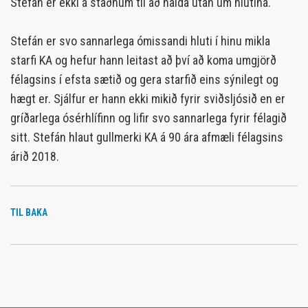
Stefán er ekki á staðnum til að halda utan um hlutina.
Stefán er svo sannarlega ómissandi hluti í hinu mikla
starfi KA og hefur hann leitast að því að koma umgjörð
félagsins í efsta sætið og gera starfið eins sýnilegt og
hægt er. Sjálfur er hann ekki mikið fyrir sviðsljósið en er
gríðarlega ósérhlífinn og lifir svo sannarlega fyrir félagið
sitt. Stefán hlaut gullmerki KA á 90 ára afmæli félagsins
árið 2018.
TIL BAKA