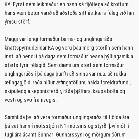
KA. Fyrst sem leikmaður en hann sá fljótlega að kröftum
hans væri betur varið að aðstoða sitt ástkæra félag við hin
ýmsu störf.
Maggi var lengi formaður barna- og unglingaráðs
knattspyrnudeildar KA og voru þau mörg störfin sem hann
innti að hendi í þá daga sem formaður þessa þýðingamikla
starfs fyrir félagið. Sem dæmi um störf sem formaður
unglingaráðs í þá daga þurfti að sinna var m.a. að rukka
æfingagjöld, raða niður æfingatöflum, halda foreldrafundi,
skipuleggja keppnisferðir, ráða þjálfara, kaupa bolta og
vesti og svo framvegis.
Samhliða því að vera formaður unglingaráðs til fjölda ára
þá sat hann í mótsstjórn N1-mótsins og stýrði því móti í
tugi ára ásamt Gunnari Gunnarssyni og mörgum öðrum