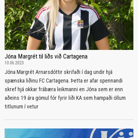
Jóna Margrét til liðs við Cartagena
10.06.2023
Jóna Margrét Arnarsdóttir skrifaði í dag undir hjá
spænska liðinu FC Cartagena. Þetta er afar spennandi
skref hjá okkar frábæra leikmanni en Jóna sem er enn
aðeins 19 ára gömul fór fyrir liði KA sem hampaði öllum
titlunum í vetur