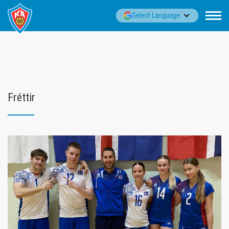
Fara
▼
Select Language
í
efni
Fréttir