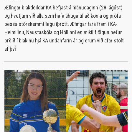
Æfingar blakdeildar KA hefjast á mánudaginn (28. ágúst)
og hvetjum við alla sem hafa áhuga til að koma og prófa
þessa stórskemmtilegu íþrótt. Æfingar fara fram í KA-
Heimilinu, Naustaskóla og Höllinni en mikil fjölgun hefur
orðið í blakinu hjá KA undanfarin ár og erum við afar stolt
af því