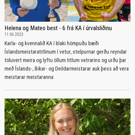
Helena og Mateo best - 6 frá KA í úrvalsliðinu
11.06.2023
Karla- og kvennalið KA í blaki hömpuðu bæði
Íslandsmeistaratitlinum í vetur, stelpurnar gerðu reyndar
töluvert meira og lyftu öllum titlum vetrarins og urðu þar
með Íslands-, Bikar- og Deildarmeistarar auk þess að vera
meistarar meistaranna