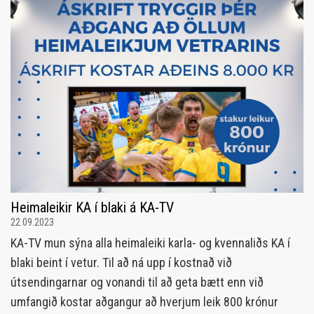
Heimaleikir KA í blaki á KA-TV
22.09.2023
KA-TV mun sýna alla heimaleiki karla- og kvennaliðs KA í
blaki beint í vetur. Til að ná upp í kostnað við
útsendingarnar og vonandi til að geta bætt enn við
umfangið kostar aðgangur að hverjum leik 800 krónur