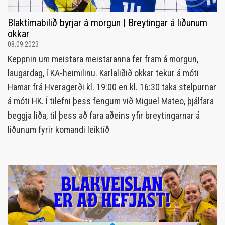
Blaktímabilið byrjar á morgun | Breytingar á liðunum
okkar
08.09.2023
Keppnin um meistara meistaranna fer fram á morgun,
laugardag, í KA-heimilinu. Karlaliðið okkar tekur á móti
Hamar frá Hveragerði kl. 19:00 en kl. 16:30 taka stelpurnar
á móti HK. Í tilefni þess fengum við Miguel Mateo, þjálfara
beggja liða, til þess að fara aðeins yfir breytingarnar á
liðunum fyrir komandi leiktíð