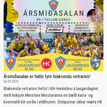
Ársmiðasalan er hafin fyrir blakveislu vetrarins!
06.09.2023
Blakveisla vetrarins hefst í KA-Heimilinu á laugardaginn
með leikjum Meistara Meistaranna en bæði karla- og
kvennalið KA verða í eldlínunni. Stelpurnar okkar mæta HK