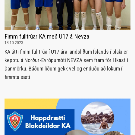
Fimm fulltrúar KA með U17 á Nevza
18.10.2023
KA átti fimm fulltrúa í U17 ára landsliðum Íslands í blaki er
kepptu á Norður-Evrópumóti NEVZA sem fram fór í Ikast í
Danmörku. Báðum liðum gekk vel og enduðu að lokum í
fimmta sæti