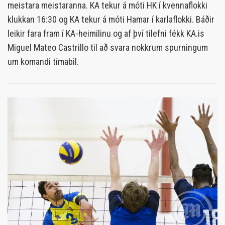
meistara meistaranna. KA tekur á móti HK í kvennaflokki
klukkan 16:30 og KA tekur á móti Hamar í karlaflokki. Báðir
leikir fara fram í KA-heimilinu og af því tilefni fékk KA.is
Miguel Mateo Castrillo til að svara nokkrum spurningum
um komandi tímabil.