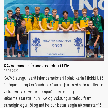
KA/Völsungur Íslandsmeistari í U16
02.06.2023
KA/Völsungur varð Íslandsmeistari í blaki karla í flokki U16
á dögunum og kórónuðu strákarnir þar með stórkostlegan
vetur en fyrr í vetur hömpuðu þeir einnig
Bikarmeistaratitlinum. KA og Völsungur tefldu fram
sameiginlegu liði og má heldur betur segja að samstarfið