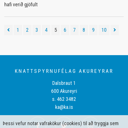
hafi verið gjöfult
1
2
3
4
5
6
7
8
9
10
KNATTSPYRNUFÉLAG AKUREYRAR
Dalsbraut 1
600 Akureyri
s. 462 3482
ka@ka.is
Þessi vefur notar vafrakökur (cookies) til að tryggja sem