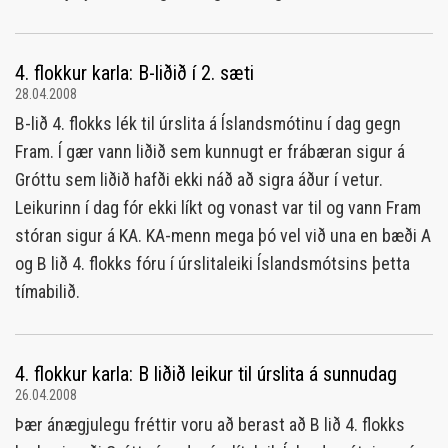
4. flokkur karla: B-liðið í 2. sæti
28.04.2008
B-lið 4. flokks lék til úrslita á Íslandsmótinu í dag gegn
Fram. Í gær vann liðið sem kunnugt er frábæran sigur á
Gróttu sem liðið hafði ekki náð að sigra áður í vetur.
Leikurinn í dag fór ekki líkt og vonast var til og vann Fram
stóran sigur á KA. KA-menn mega þó vel við una en bæði A
og B lið 4. flokks fóru í úrslitaleiki Íslandsmótsins þetta
tímabilið.
4. flokkur karla: B liðið leikur til úrslita á sunnudag
26.04.2008
Þær ánægjulegu fréttir voru að berast að B lið 4. flokks