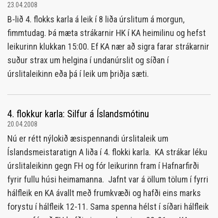
23.04.2008
B-lið 4. flokks karla á leik í 8 liða úrslitum á morgun,
fimmtudag. Þá mæta strákarnir HK í KA heimilinu og hefst
leikurinn klukkan 15:00. Ef KA nær að sigra farar strákarnir
suður strax um helgina í undanúrslit og síðan í
úrslitaleikinn eða þá í leik um þriðja sæti.
4. flokkur karla: Silfur á Íslandsmótinu
20.04.2008
Nú er rétt nýlokið æsispennandi úrslitaleik um
Íslandsmeistaratign A liða í 4. flokki karla. KA strákar léku
úrslitaleikinn gegn FH og fór leikurinn fram í Hafnarfirði
fyrir fullu húsi heimamanna. Jafnt var á öllum tölum í fyrri
hálfleik en KA ávallt með frumkvæði og hafði eins marks
forystu í hálfleik 12-11. Sama spenna hélst í síðari hálfleik