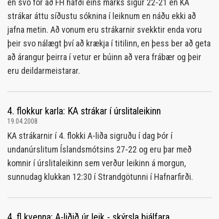
en svo fór að FH hafði eins marks sigur 22-21 en KA
strákar áttu síðustu sóknina í leiknum en náðu ekki að
jafna metin. Að vonum eru strákarnir svekktir enda voru
þeir svo nálægt því að krækja í titilinn, en þess ber að geta
að árangur þeirra í vetur er búinn að vera frábær og þeir
eru deildarmeistarar.
4. flokkur karla: KA strákar í úrslitaleikinn
19.04.2008
KA strákarnir í 4. flokki A-liða sigruðu í dag Þór í
undanúrslitum Íslandsmótsins 27-22 og eru þar með
komnir í úrslitaleikinn sem verður leikinn á morgun,
sunnudag klukkan 12:30 í Strandgötunni í Hafnarfirði.
4. fl kvenna: A-liðið úr leik - skýrsla þjálfara