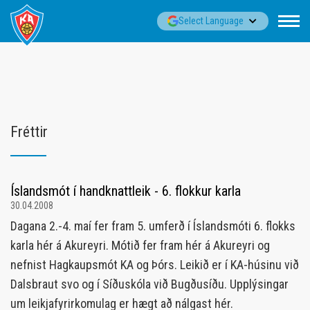
Fara
▼
Select Language
í
efni
Fréttir
Íslandsmót í handknattleik - 6. flokkur karla
30.04.2008
Dagana 2.-4. maí fer fram 5. umferð í Íslandsmóti 6. flokks
karla hér á Akureyri. Mótið fer fram hér á Akureyri og
nefnist Hagkaupsmót KA og Þórs. Leikið er í KA-húsinu við
Dalsbraut svo og í Síðuskóla við Bugðusíðu. Upplýsingar
um leikjafyrirkomulag er hægt að nálgast hér.