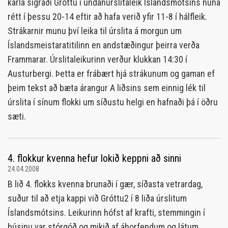
karla sigraði Gróttu í undanúrslítaleik Íslandsmótsins núna
rétt í þessu 20-14 eftir að hafa verið yfir 11-8 í hálfleik.
Strákarnir munu því leika til úrslita á morgun um
Íslandsmeistaratitilinn en andstæðingur þeirra verða
Frammarar. Úrslitaleikurinn verður klukkan 14:30 í
Austurbergi. Þetta er frábært hjá strákunum og gaman ef
þeim tekst að bæta árangur A liðsins sem einnig lék til
úrslita í sínum flokki um síðustu helgi en hafnaði þá í öðru
sæti.
4. flokkur kvenna hefur lokið keppni að sinni
24.04.2008
B lið 4. flokks kvenna brunaði í gær, síðasta vetrardag,
suður til að etja kappi við Gróttu2 í 8 liða úrslitum
Íslandsmótsins. Leikurinn hófst af krafti, stemmingin í
húsinu var stórgóð og mikið af áhorfendum og látum.