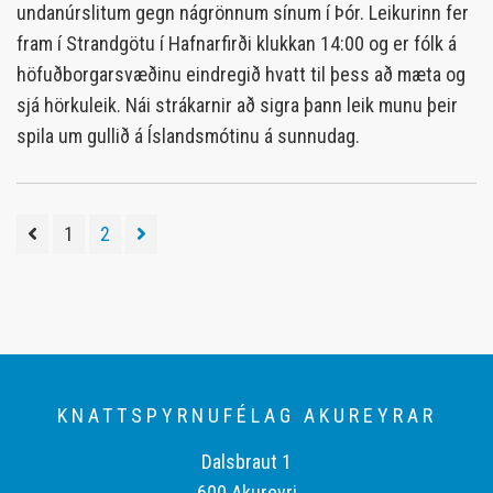
undanúrslitum gegn nágrönnum sínum í Þór. Leikurinn fer
fram í Strandgötu í Hafnarfirði klukkan 14:00 og er fólk á
höfuðborgarsvæðinu eindregið hvatt til þess að mæta og
sjá hörkuleik. Nái strákarnir að sigra þann leik munu þeir
spila um gullið á Íslandsmótinu á sunnudag.
1
2
KNATTSPYRNUFÉLAG AKUREYRAR
Dalsbraut 1
600 Akureyri