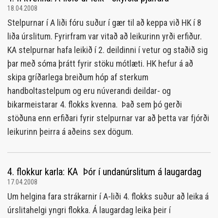
18.04.2008
Stelpurnar í A liði fóru suður í gær til að keppa við HK í 8
liða úrslitum. Fyrirfram var vitað að leikurinn yrði erfiður.
KA stelpurnar hafa leikið í 2. deildinni í vetur og staðið sig
þar með sóma þrátt fyrir stöku mótlæti. HK hefur á að
skipa gríðarlega breiðum hóp af sterkum
handboltastelpum og eru núverandi deildar- og
bikarmeistarar 4. flokks kvenna. Það sem þó gerði
stöðuna enn erfiðari fyrir stelpurnar var að þetta var fjórði
leikurinn þeirra á aðeins sex dögum.
4. flokkur karla: KA  Þór í undanúrslitum á laugardag
17.04.2008
Um helgina fara strákarnir í A-liði 4. flokks suður að leika á
úrslitahelgi yngri flokka. Á laugardag leika þeir í