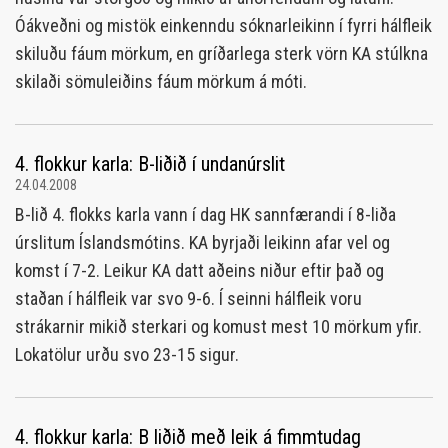
Óákveðni og mistök einkenndu sóknarleikinn í fyrri hálfleik
skiluðu fáum mörkum, en gríðarlega sterk vörn KA stúlkna
skilaði sömuleiðins fáum mörkum á móti.
4. flokkur karla: B-liðið í undanúrslit
24.04.2008
B-lið 4. flokks karla vann í dag HK sannfærandi í 8-liða
úrslitum Íslandsmótins. KA byrjaði leikinn afar vel og
komst í 7-2. Leikur KA datt aðeins niður eftir það og
staðan í hálfleik var svo 9-6. Í seinni hálfleik voru
strákarnir mikið sterkari og komust mest 10 mörkum yfir.
Lokatölur urðu svo 23-15 sigur.
4. flokkur karla: B liðið með leik á fimmtudag