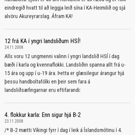
eindregið hvatt til að leggja leið sína í KA-Heimilið og sjá
alvöru Akureyrarslag. Áfram KA!
12 frá KA í yngri landsliðum HSÍ!
24.11.2008
Alls voru 12 ungmenni valinn í yngri landslið HSÍ í dag
bæði í karla og kvennaflokki. Landsliðin spanna allt frá u-
15 ára og upp í u-19 ára. Þetta er glæsilegur árangur hjá
þessu handboltafólki en þeir sem fara á
landsliðsæfingarnar eru eftifarandi:
4. flokkur karla: Enn sigur hjá B-2
23.11.2008
/* B-2 mætti Víkingi fyrr í dag í leik á Íslandsmótinu í 4.