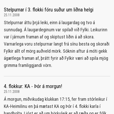
Stelpurnar í 3. flokki fóru suður um liðna helgi
25.11.2008
Stelpurnar áttu þrjá leiki, einn á laugardag og tvo á
sunnudag. Á laugardeginum var spilað við Fylki. Leikurinn
var í járnum framan af og skiptust liðin á að skora.
Varnarlega voru stelpurnar langt frá sínu besta og skoraði
Fylkir allt of mörg auðveld mörk. Sóknin aftur á móti gekk
ágætlega framan af, þrátt fyrir að Fylkir væri að spila mjög
grimma framliggjandi vörn.
4. flokkur: KA - Þór á morgun!
25.11.2008
Á morgun, miðvikudag klukkan 17:15, fer fram stórleikur í
KA-Heimilinu en þá mætast KA og Þór í 4. flokki karla í
handbolta. Ljóst er að um hörkuleik er að ræða og er fólk