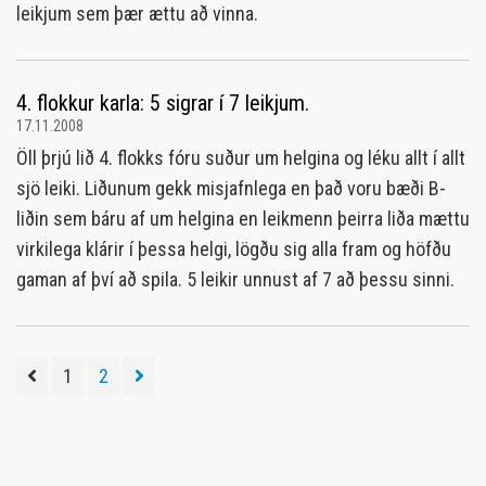
leikjum sem þær ættu að vinna.
4. flokkur karla: 5 sigrar í 7 leikjum.
17.11.2008
Öll þrjú lið 4. flokks fóru suður um helgina og léku allt í allt
sjö leiki. Liðunum gekk misjafnlega en það voru bæði B-
liðin sem báru af um helgina en leikmenn þeirra liða mættu
virkilega klárir í þessa helgi, lögðu sig alla fram og höfðu
gaman af því að spila. 5 leikir unnust af 7 að þessu sinni.
1
2