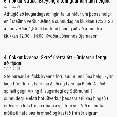
6. flokkur stráka: Breyting á æfingatímum um helgina
20.11.2008
Athugið að laugardagsæfingin fellur niður um þessa helgi
en í staðinn verður æfing á sunnudaginn klukkan 12:30. Sú
æfing verður 1,5 klukkustund þannig að við æfum frá
klukkan 12:30 - 14:00. Kveðja Jóhannes Bjarnason
4. flokkur kvenna: Skref í rétta átt - Brúsarnir fengu
að fljúga
17.11.2008
Stelpurnar í 4. flokk kvenna fóru suður um liðna helgi. Fyrir
lágu fjórir leikir, tveir hjá A liði og tveir hjá B liði. A-liðið
spilaði gegn Víking á laugardegi og Stjörnunni á
sunnudegi. Helsti höfuðverkur þessara stúlkna hingað til
er hversu litla trú þær hafa á sjálfum sér. Við minnsta
mótlæti hafa þær brotnað og kastað frá sér sigrum í