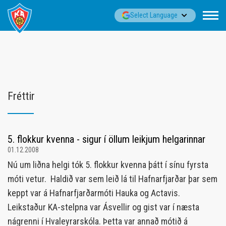
Fara
▼
Select Language
í
efni
Fréttir
5. flokkur kvenna - sigur í öllum leikjum helgarinnar
01.12.2008
Nú um liðna helgi tók 5. flokkur kvenna þátt í sínu fyrsta
móti vetur. Haldið var sem leið lá til Hafnarfjarðar þar sem
keppt var á Hafnarfjarðarmóti Hauka og Actavis.
Leikstaður KA-stelpna var Ásvellir og gist var í næsta
nágrenni í Hvaleyrarskóla. Þetta var annað mótið á