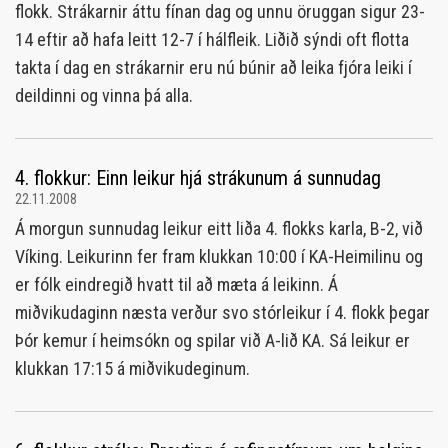
flokk. Strákarnir áttu fínan dag og unnu öruggan sigur 23-
14 eftir að hafa leitt 12-7 í hálfleik. Liðið sýndi oft flotta
takta í dag en strákarnir eru nú búnir að leika fjóra leiki í
deildinni og vinna þá alla.
4. flokkur: Einn leikur hjá strákunum á sunnudag
22.11.2008
Á morgun sunnudag leikur eitt liða 4. flokks karla, B-2, við
Víking. Leikurinn fer fram klukkan 10:00 í KA-Heimilinu og
er fólk eindregið hvatt til að mæta á leikinn. Á
miðvikudaginn næsta verður svo stórleikur í 4. flokk þegar
Þór kemur í heimsókn og spilar við A-lið KA. Sá leikur er
klukkan 17:15 á miðvikudeginum.