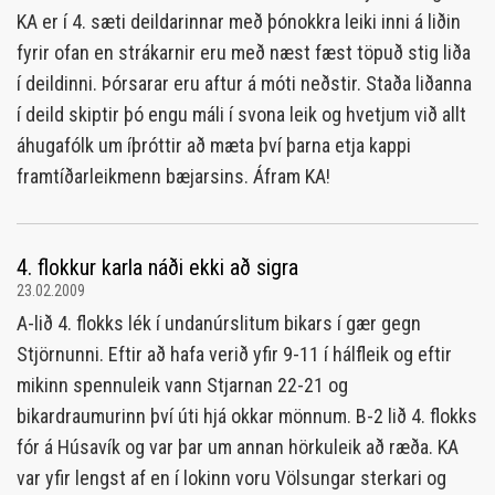
KA er í 4. sæti deildarinnar með þónokkra leiki inni á liðin
fyrir ofan en strákarnir eru með næst fæst töpuð stig liða
í deildinni. Þórsarar eru aftur á móti neðstir. Staða liðanna
í deild skiptir þó engu máli í svona leik og hvetjum við allt
áhugafólk um íþróttir að mæta því þarna etja kappi
framtíðarleikmenn bæjarsins. Áfram KA!
4. flokkur karla náði ekki að sigra
23.02.2009
A-lið 4. flokks lék í undanúrslitum bikars í gær gegn
Stjörnunni. Eftir að hafa verið yfir 9-11 í hálfleik og eftir
mikinn spennuleik vann Stjarnan 22-21 og
bikardraumurinn því úti hjá okkar mönnum. B-2 lið 4. flokks
fór á Húsavík og var þar um annan hörkuleik að ræða. KA
var yfir lengst af en í lokinn voru Völsungar sterkari og