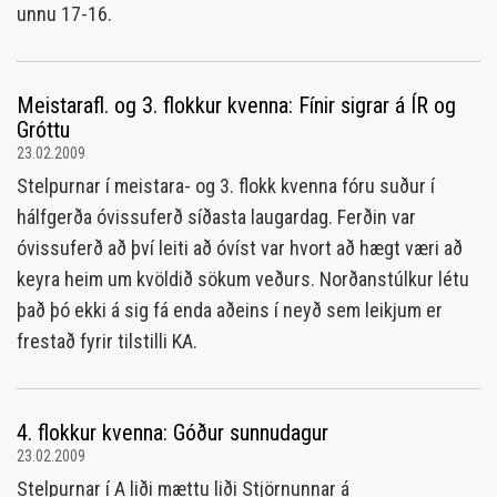
unnu 17-16.
Meistarafl. og 3. flokkur kvenna: Fínir sigrar á ÍR og
Gróttu
23.02.2009
Stelpurnar í meistara- og 3. flokk kvenna fóru suður í
hálfgerða óvissuferð síðasta laugardag. Ferðin var
óvissuferð að því leiti að óvíst var hvort að hægt væri að
keyra heim um kvöldið sökum veðurs. Norðanstúlkur létu
það þó ekki á sig fá enda aðeins í neyð sem leikjum er
frestað fyrir tilstilli KA.
4. flokkur kvenna: Góður sunnudagur
23.02.2009
Stelpurnar í A liði mættu liði Stjörnunnar á