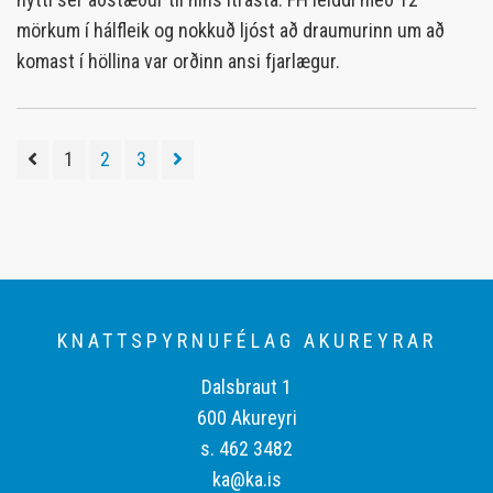
mörkum í hálfleik og nokkuð ljóst að draumurinn um að
komast í höllina var orðinn ansi fjarlægur.
1
2
3
KNATTSPYRNUFÉLAG AKUREYRAR
Dalsbraut 1
600 Akureyri
s. 462 3482
ka@ka.is