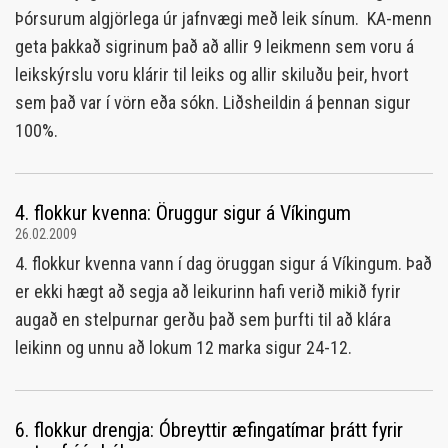
Þórsurum algjörlega úr jafnvægi með leik sínum. KA-menn
geta þakkað sigrinum það að allir 9 leikmenn sem voru á
leikskýrslu voru klárir til leiks og allir skiluðu þeir, hvort
sem það var í vörn eða sókn. Liðsheildin á þennan sigur
100%.
4. flokkur kvenna: Öruggur sigur á Víkingum
26.02.2009
4. flokkur kvenna vann í dag öruggan sigur á Víkingum. Það
er ekki hægt að segja að leikurinn hafi verið mikið fyrir
augað en stelpurnar gerðu það sem þurfti til að klára
leikinn og unnu að lokum 12 marka sigur 24-12.
6. flokkur drengja: Óbreyttir æfingatímar þrátt fyrir