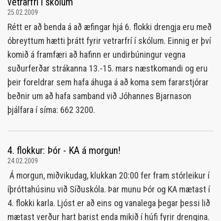
vetrarfrí í skólum
25.02.2009
Rétt er að benda á að æfingar hjá 6. flokki drengja eru með
óbreyttum hætti þrátt fyrir vetrarfrí í skólum. Einnig er því
komið á framfæri að hafinn er undirbúningur vegna
suðurferðar strákanna 13.-15. mars næstkomandi og eru
þeir foreldrar sem hafa áhuga á að koma sem fararstjórar
beðnir um að hafa samband við Jóhannes Bjarnason
þjálfara í síma: 662 3200.
4. flokkur: Þór - KA á morgun!
24.02.2009
Á morgun, miðvikudag, klukkan 20:00 fer fram stórleikur í
íþróttahúsinu við Síðuskóla. Þar munu Þór og KA mætast í
4. flokki karla. Ljóst er að eins og vanalega þegar þessi lið
mætast verður hart barist enda mikið í húfi fyrir drengina.