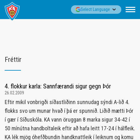
Fara
▼
Select Language
í
efni
Fréttir
4. flokkur karla: Sannfærandi sigur gegn Þór
26.02.2009
Eftir mikil vonbrigði síðastliðinn sunnudag sýndi A-lið 4.
flokks svo um munar hvað í þá er spunnið. Liðið mætti Þór
í gær í Síðuskóla. KA vann öruggan 8 marka sigur 34-42 í
50 mínútna handboltaleik eftir að hafa leitt 17-24 í hálfleik.
KA lék mjög óhefðbundin handknattleik í leiknum og komu