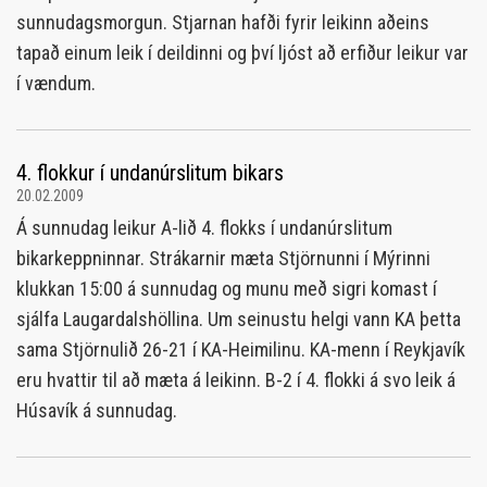
sunnudagsmorgun. Stjarnan hafði fyrir leikinn aðeins
tapað einum leik í deildinni og því ljóst að erfiður leikur var
í vændum.
4. flokkur í undanúrslitum bikars
20.02.2009
Á sunnudag leikur A-lið 4. flokks í undanúrslitum
bikarkeppninnar. Strákarnir mæta Stjörnunni í Mýrinni
klukkan 15:00 á sunnudag og munu með sigri komast í
sjálfa Laugardalshöllina. Um seinustu helgi vann KA þetta
sama Stjörnulið 26-21 í KA-Heimilinu. KA-menn í Reykjavík
eru hvattir til að mæta á leikinn. B-2 í 4. flokki á svo leik á
Húsavík á sunnudag.