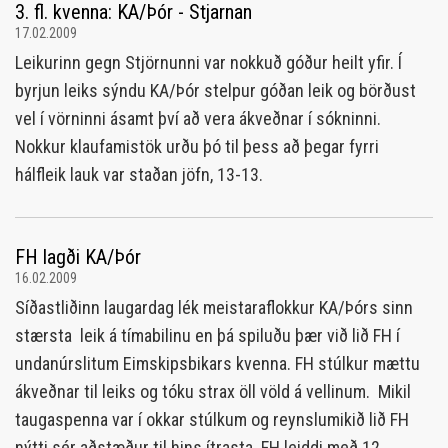
3. fl. kvenna: KA/Þór - Stjarnan
17.02.2009
Leikurinn gegn Stjörnunni var nokkuð góður heilt yfir. Í
byrjun leiks sýndu KA/Þór stelpur góðan leik og börðust
vel í vörninni ásamt því að vera ákveðnar í sókninni.
Nokkur klaufamistök urðu þó til þess að þegar fyrri
hálfleik lauk var staðan jöfn, 13-13.
FH lagði KA/Þór
16.02.2009
Síðastliðinn laugardag lék meistaraflokkur KA/Þórs sinn
stærsta leik á tímabilinu en þá spiluðu þær við lið FH í
undanúrslitum Eimskipsbikars kvenna. FH stúlkur mættu
ákveðnar til leiks og tóku strax öll völd á vellinum. Mikil
taugaspenna var í okkar stúlkum og reynslumikið lið FH
nýtti sér aðstæður til hins ítrasta. FH leiddi með 12